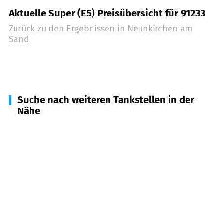
Aktuelle Super (E5) Preisübersicht für 91233
Zurück zu den Ergebnissen in
Neunkirchen am
Sand
Suche nach weiteren Tankstellen in der
Nähe
91244
Reichenschwand
(
2,8
km Entfernung)
91242
Ottensoos
(
3,5
km Entfernung)
91220
Schnaittach
(
5,2
km Entfernung)
91239
Henfenfeld
(
5,4
km Entfernung)
91207
Lauf an der Pegnitz
(
5,6
km Entfernung)