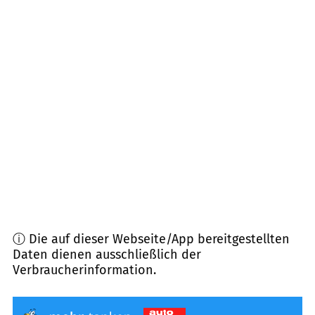
91217
Hersbruck
(
6,9
km Entfernung)
91241
Kirchensittenbach
(
7,2
km Entfernung)
90607
Rückersdorf
(
8,0
km Entfernung)
91227
Leinburg
(
9,6
km Entfernung)
90552
Röthenbach an der Pegnitz
(
9,6
km
Entfernung)
ⓘ Die auf dieser Webseite/App bereitgestellten
Daten dienen ausschließlich der
Verbraucherinformation.