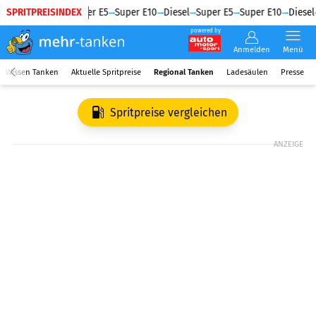
SPRITPREISINDEX
Diesel
Super E5
Super E10
Diesel
Super E5
Super E10
Diesel
powered by
Anmelden
Menü
Wissen Tanken
Aktuelle Spritpreise
Regional Tanken
Ladesäulen
Presse
Spritpreise vergleichen
ANZEIGE