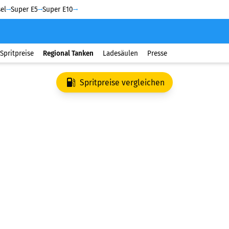
el
Super E5
Super E10
Spritpreise
Regional Tanken
Ladesäulen
Presse
Spritpreise vergleichen