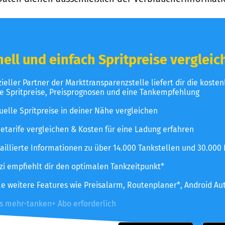
ell und einfach Spritpreise vergleic
izieller Partner der Markttransparenzstelle liefert dir die koste
le Spritpreise, Preisprognosen und eine Tankempfehlung
uelle Spritpreise in deiner Nähe vergleichen
etarife vergleichen & Kosten für eine Ladung erfahren
aillierte Informationen zu über 14.000 Tankstellen und 30.000
zzi empfiehlt dir den optimalen Tankzeitpunkt*
le weitere Features wie Preisalarm, Routenplaner*, Android Au
es mehr-tanken+ Abo erforderlich