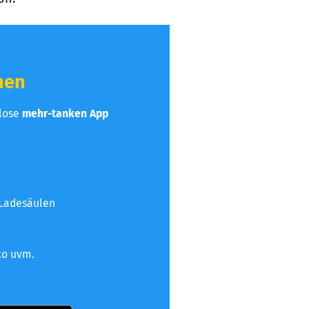
hen
nlose
mehr-tanken App
 Ladesäulen
to uvm.