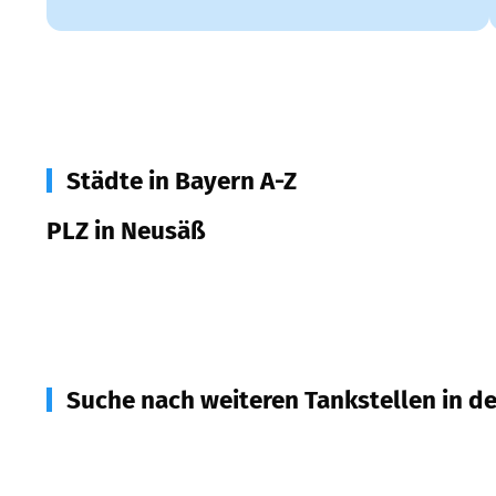
Städte in Bayern A-Z
PLZ in Neusäß
86356
Neusäß
Suche nach weiteren Tankstellen in d
86482
Aystetten
(
3,5
km Entfernung)
86156
Augsburg
(
3,5
km Entfernung)