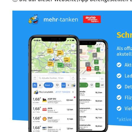
Schn
Als off
akutel
Akt
Lad
Det
Fli
Vie
*aktiv