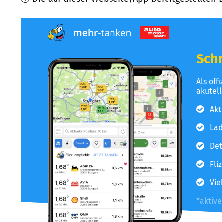
Schn
Als off
akutel
Akt
Lad
Det
Fli
Vie
*aktiv