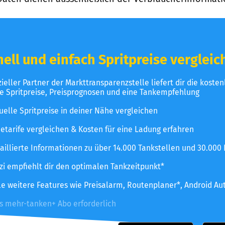
ell und einfach Spritpreise vergleic
izieller Partner der Markttransparenzstelle liefert dir die koste
le Spritpreise, Preisprognosen und eine Tankempfehlung
uelle Spritpreise in deiner Nähe vergleichen
etarife vergleichen & Kosten für eine Ladung erfahren
aillierte Informationen zu über 14.000 Tankstellen und 30.000
zzi empfiehlt dir den optimalen Tankzeitpunkt*
le weitere Features wie Preisalarm, Routenplaner*, Android Au
es mehr-tanken+ Abo erforderlich