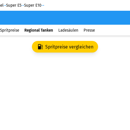
el
Super E5
Super E10
Spritpreise
Regional Tanken
Ladesäulen
Presse
Spritpreise vergleichen