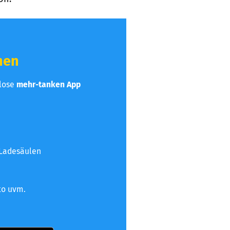
hen
nlose
mehr-tanken App
 Ladesäulen
to uvm.