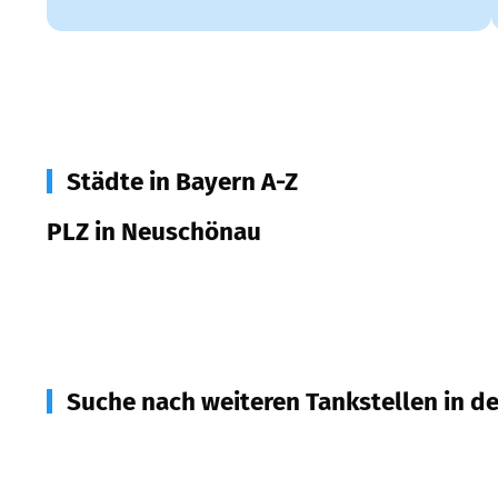
Städte in Bayern A-Z
PLZ in Neuschönau
94556
Neuschönau
Suche nach weiteren Tankstellen in d
94568
Sankt Oswald
(
4,9
km Entfernung)
94545
Hohenau
(
6,4
km Entfernung)