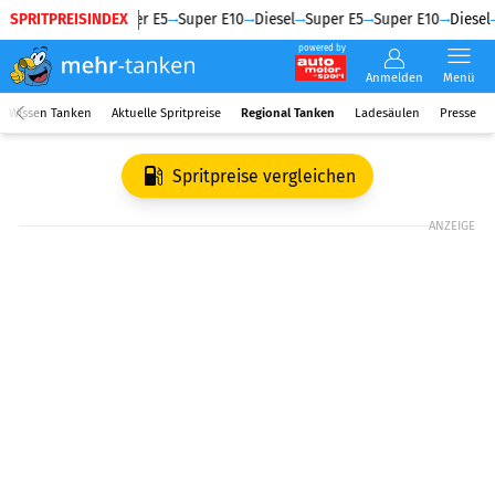
SPRITPREISINDEX
Diesel
Super E5
Super E10
Diesel
Super E5
Super E10
Diesel
powered by
Anmelden
Menü
Wissen Tanken
Aktuelle Spritpreise
Regional Tanken
Ladesäulen
Presse
Spritpreise vergleichen
ANZEIGE