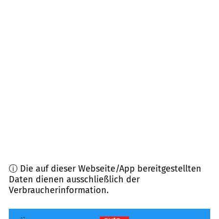
Forst
(
10,6
km Entfernung)
90765
Fürth
(
10,9
km Entfernung)
90766
Fürth
(
11,2
km Entfernung)
90537
Nürnberg-Feucht, Feuchter Forst
(
11,4
km
Entfernung)
90513
Zirndorf
(
12,1
km Entfernung)
ⓘ Die auf dieser Webseite/App bereitgestellten
Daten dienen ausschließlich der
Verbraucherinformation.