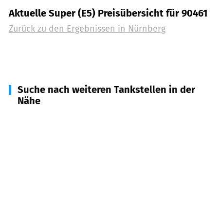
Aktuelle Super (E5) Preisübersicht für 90461
Zurück zu den Ergebnissen in
Nürnberg
Suche nach weiteren Tankstellen in der
Nähe
90763
Fürth
(
7,8
km Entfernung)
90547
Stein
(
8,7
km Entfernung)
90762
Fürth
(
8,8
km Entfernung)
90522
Oberasbach
(
9,0
km Entfernung)
90530
Wendelstein
(
10,5
km Entfernung)
90571
Schwaig b. Nürnberg, Behringersdorfer