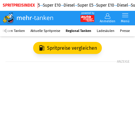
SPRITPREISINDEX
Diesel
Super E5
Super E10
Diesel
Super E5
Super E10
Diesel
Su
powered by
Anmelden
Menü
Wissen Tanken
Aktuelle Spritpreise
Regional Tanken
Ladesäulen
Presse
Spritpreise vergleichen
ANZEIGE