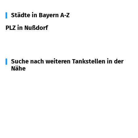
Städte in Bayern A-Z
PLZ in Nußdorf
83365
Nußdorf
Suche nach weiteren Tankstellen in der
Nähe
83339
Chieming
(
4,1
km Entfernung)
83374
Traunreut
(
4,3
km Entfernung)
83278
Traunstein
(
5,1
km Entfernung)
83301
Traunreut
(
5,1
km Entfernung)
83368
St. Georgen
(
7,6
km Entfernung)
83377
Vachendorf
(
7,6
km Entfernung)