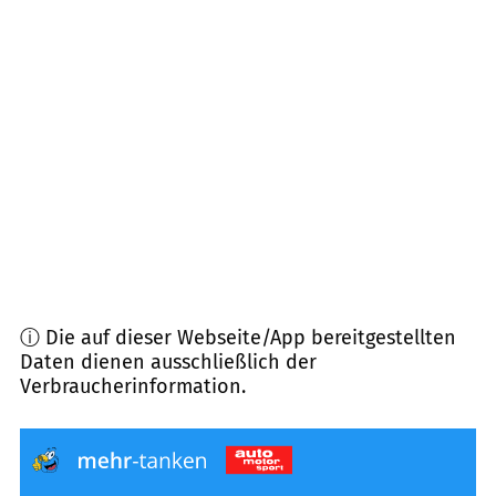
83355
Grabenstätt
(
8,0
km Entfernung)
83376
Seeon-Seebruck
(
8,7
km Entfernung)
83371
Stein a.d. Traun
(
9,0
km Entfernung)
83362
Surberg
(
9,2
km Entfernung)
ⓘ Die auf dieser Webseite/App bereitgestellten
Daten dienen ausschließlich der
Verbraucherinformation.