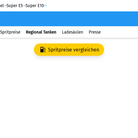
el
Super E5
Super E10
Spritpreise
Regional Tanken
Ladesäulen
Presse
Spritpreise vergleichen