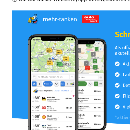
Schn
Als off
akutel
Akt
Lad
Det
Fli
Vie
*aktiv