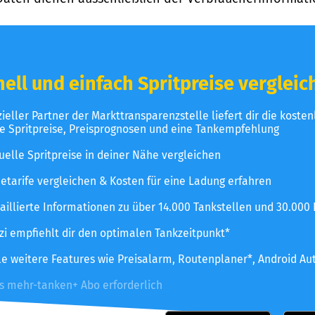
ell und einfach Spritpreise vergleic
izieller Partner der Markttransparenzstelle liefert dir die koste
le Spritpreise, Preisprognosen und eine Tankempfehlung
uelle Spritpreise in deiner Nähe vergleichen
etarife vergleichen & Kosten für eine Ladung erfahren
aillierte Informationen zu über 14.000 Tankstellen und 30.000
zzi empfiehlt dir den optimalen Tankzeitpunkt*
le weitere Features wie Preisalarm, Routenplaner*, Android Au
es mehr-tanken+ Abo erforderlich