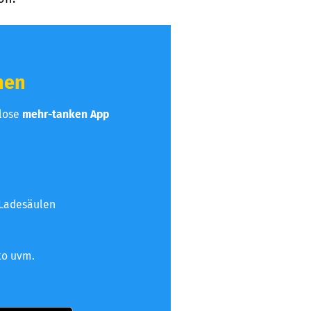
hen
nlose
mehr-tanken App
 Ladesäulen
to uvm.