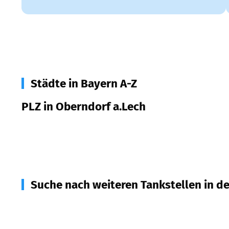
Städte in Bayern A-Z
PLZ in Oberndorf a.Lech
86698
Oberndorf a.Lech
Suche nach weiteren Tankstellen in d
86663
Asbach-Bäumenheim
(
3,6
km Entfernung)
86682
Genderkingen
(
4,7
km Entfernung)