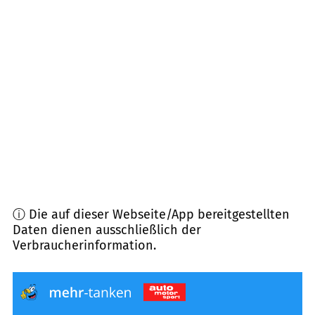
84478
Waldkraiburg
(
8,0
km Entfernung)
84577
Tüßling
(
8,4
km Entfernung)
84453
Mühldorf a. Inn
(
8,9
km Entfernung)
83342
Tacherting
(
9,7
km Entfernung)
ⓘ Die auf dieser Webseite/App bereitgestellten
Daten dienen ausschließlich der
Verbraucherinformation.