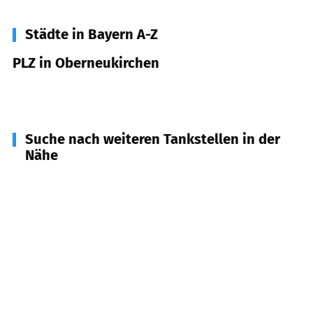
Städte in Bayern A-Z
PLZ in Oberneukirchen
84565
Oberneukirchen
Suche nach weiteren Tankstellen in der
Nähe
84570
Polling
(
4,6
km Entfernung)
84549
Engelsberg
(
4,8
km Entfernung)
84559
Kraiburg a. Inn
(
5,3
km Entfernung)
84574
Taufkirchen
(
6,1
km Entfernung)
84518
Garching a.d. Alz
(
6,5
km Entfernung)
84579
Unterneukirchen
(
7,8
km Entfernung)