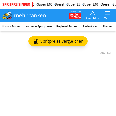
SPRITPREISINDEX
Diesel
Super E5
Super E10
Diesel
Super E5
Super E10
Diesel
Su
powered by
Anmelden
Menü
Wissen Tanken
Aktuelle Spritpreise
Regional Tanken
Ladesäulen
Presse
Spritpreise vergleichen
ANZEIGE