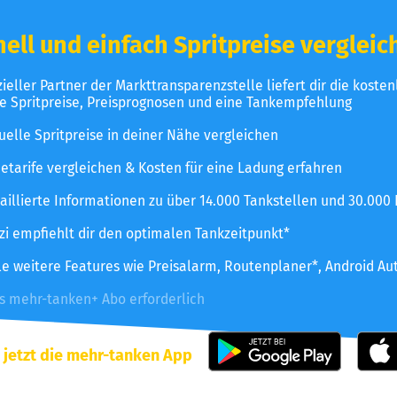
ell und einfach Spritpreise vergleic
izieller Partner der Markttransparenzstelle liefert dir die koste
le Spritpreise, Preisprognosen und eine Tankempfehlung
uelle Spritpreise in deiner Nähe vergleichen
etarife vergleichen & Kosten für eine Ladung erfahren
aillierte Informationen zu über 14.000 Tankstellen und 30.000
zzi empfiehlt dir den optimalen Tankzeitpunkt*
le weitere Features wie Preisalarm, Routenplaner*, Android Au
es mehr-tanken+ Abo erforderlich
 jetzt die mehr-tanken App