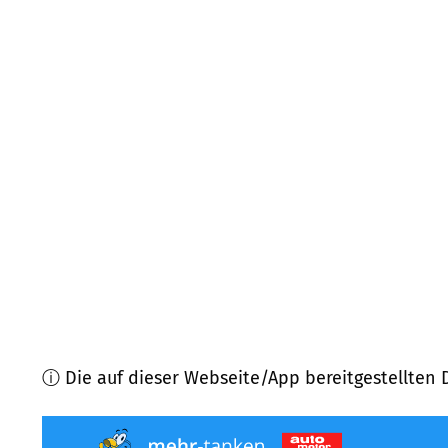
88178
Heimenkirch
(
9,4
km Entfernung)
88167
Röthenbach (Allgäu)
(
9,5
km Entfernung)
88145
Hergatz
(
12,3
km Entfernung)
87547
Missen-Wilhams
(
13,7
km Entfernung)
88138
Sigmarszell
(
13,9
km Entfernung)
88260
Argenbühl
(
16,7
km Entfernung)
ⓘ Die auf dieser Webseite/App bereitgestellten 