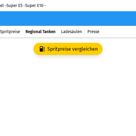
el
Super E5
Super E10
Spritpreise
Regional Tanken
Ladesäulen
Presse
Spritpreise vergleichen