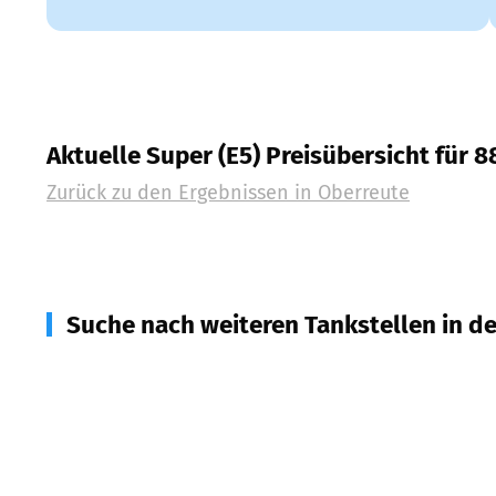
Aktuelle Super (E5) Preisübersicht für 8
Zurück zu den Ergebnissen in
Oberreute
Suche nach weiteren Tankstellen in d
88171
Weiler-Simmerberg
(
3,3
km Entfernung)
88161
Lindenberg im Allgäu
(
7,0
km Entfernung)
88175
Scheidegg
(
7,1
km Entfernung)
87534
Oberstaufen
(
9,1
km Entfernung)