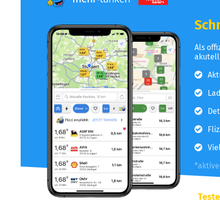
Schn
Als off
akutel
Akt
Lad
Det
Fli
Vie
*aktiv
Teste