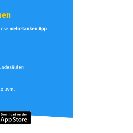
hen
nlose
mehr-tanken App
 Ladesäulen
to uvm.