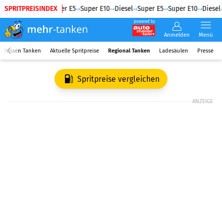
SPRITPREISINDEX
Diesel
Super E5
Super E10
Diesel
Super E5
Super E10
Diesel
powered by
Anmelden
Menü
Wissen Tanken
Aktuelle Spritpreise
Regional Tanken
Ladesäulen
Presse
Spritpreise vergleichen
ANZEIGE