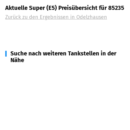
Aktuelle Super (E5) Preisübersicht für 85235
Zurück zu den Ergebnissen in
Odelzhausen
Suche nach weiteren Tankstellen in der
Nähe
85259
Sulzemoos
(
3,9
km Entfernung)
82281
Egenhofen
(
5,5
km Entfernung)
86495
Eurasburg
(
5,9
km Entfernung)
85254
Sulzemoos
(
6,3
km Entfernung)
86559
Adelzhausen
(
6,5
km Entfernung)
85253
Erdweg
(
7,9
km Entfernung)