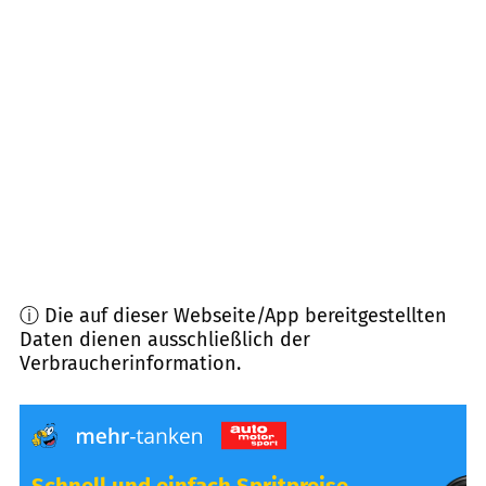
82294
Oberschweinbach
(
8,2
km Entfernung)
86510
Ried
(
8,3
km Entfernung)
82293
Mittelstetten
(
8,7
km Entfernung)
86577
Sielenbach
(
9,1
km Entfernung)
ⓘ Die auf dieser Webseite/App bereitgestellten
Daten dienen ausschließlich der
Verbraucherinformation.
Schnell und einfach Spritpreise