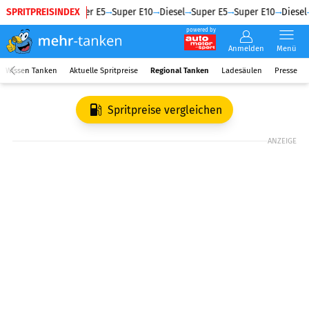
SPRITPREISINDEX
Diesel
Super E5
Super E10
Diesel
Super E5
Super E10
Diesel
powered by
Anmelden
Menü
Wissen Tanken
Aktuelle Spritpreise
Regional Tanken
Ladesäulen
Presse
Spritpreise vergleichen
ANZEIGE