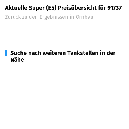
Aktuelle Super (E5) Preisübersicht für 91737
Zurück zu den Ergebnissen in
Ornbau
Suche nach weiteren Tankstellen in der
Nähe
91732
Merkendorf
(
4,2
km Entfernung)
91722
Arberg
(
4,6
km Entfernung)
91746
Weidenbach
(
4,6
km Entfernung)
91735
Muhr a. See
(
4,8
km Entfernung)
91572
Bechhofen
(
7,2
km Entfernung)
91595
Burgoberbach
(
7,5
km Entfernung)