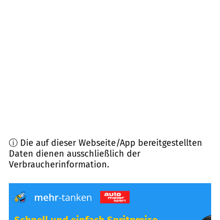
91639
Wolframs-Eschenbach
(
7,9
km Entfernung)
91710
Gunzenhausen
(
8,7
km Entfernung)
91743
Unterschwaningen
(
9,4
km Entfernung)
91729
Haundorf
(
10,2
km Entfernung)
ⓘ Die auf dieser Webseite/App bereitgestellten
Daten dienen ausschließlich der
Verbraucherinformation.
Schnell und einfach Spritpreise