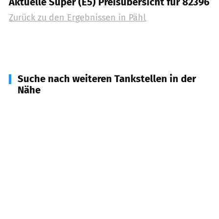
Aktuelle Super (E5) Preisübersicht für 82396
Zurück zu den Ergebnissen in
Pähl
Suche nach weiteren Tankstellen in der
Nähe
82399
Raisting
(
5,2
km Entfernung)
82407
Wielenbach
(
5,8
km Entfernung)
82346
Andechs
(
5,8
km Entfernung)
82327
Tutzing
(
6,1
km Entfernung)
82362
Weilheim i. OB
(
8,8
km Entfernung)
82211
Herrsching a. Ammersee
(
9,1
km Entfernung)
86911
Dießen a. Ammersee
(
9,2
km Entfernung)