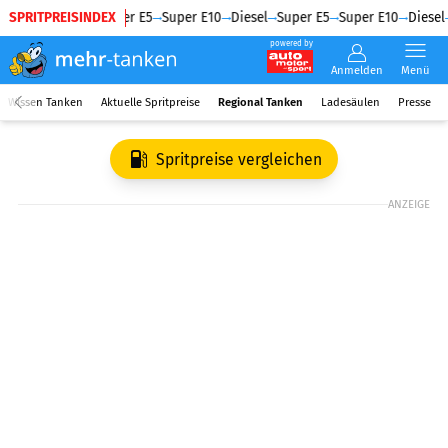
SPRITPREISINDEX
Diesel
Super E5
Super E10
Diesel
Super E5
Super E10
Diesel
powered by
Anmelden
Menü
Wissen Tanken
Aktuelle Spritpreise
Regional Tanken
Ladesäulen
Presse
Spritpreise vergleichen
ANZEIGE