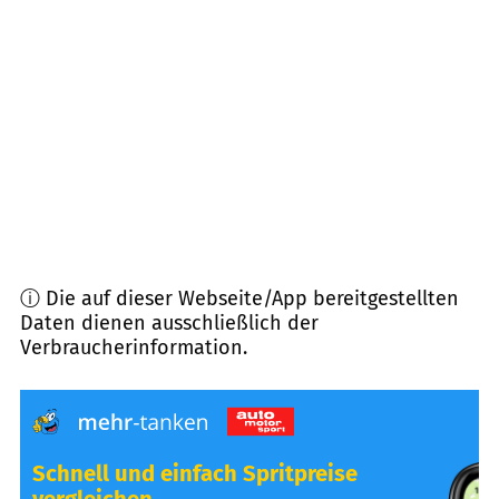
82340
Feldafing
(
9,3
km Entfernung)
82343
Pöcking
(
10,4
km Entfernung)
82347
Bernried
(
10,5
km Entfernung)
ⓘ Die auf dieser Webseite/App bereitgestellten
Daten dienen ausschließlich der
Verbraucherinformation.
Schnell und einfach Spritpreise
vergleichen