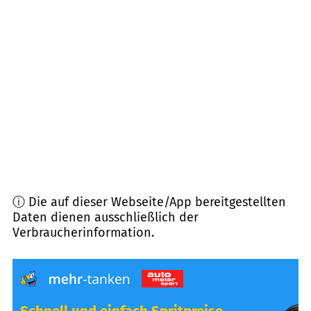
94081
Fürstenzell
(
11,4
km Entfernung)
94124
Büchlberg
(
12,8
km Entfernung)
94116
Hutthurm
(
13,6
km Entfernung)
94152
Neuhaus a. Inn
(
13,7
km Entfernung)
ⓘ Die auf dieser Webseite/App bereitgestellten
Daten dienen ausschließlich der
Verbraucherinformation.
Schnell und einfach Spritpreise