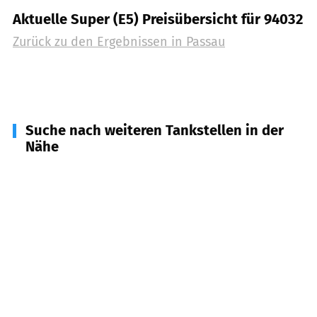
Aktuelle Super (E5) Preisübersicht für 94032
Zurück zu den Ergebnissen in
Passau
Suche nach weiteren Tankstellen in der
Nähe
94121
Salzweg
(
6,4
km Entfernung)
94127
Neuburg a. Inn
(
7,3
km Entfernung)
94136
Thyrnau
(
7,8
km Entfernung)
94113
Tiefenbach
(
10,3
km Entfernung)
94130
Obernzell
(
11,0
km Entfernung)
94161
Ruderting
(
11,1
km Entfernung)