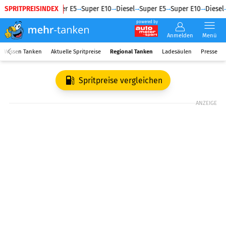
SPRITPREISINDEX
Diesel
Super E5
Super E10
Diesel
Super E5
Super E10
Diesel
powered by
Anmelden
Menü
Wissen Tanken
Aktuelle Spritpreise
Regional Tanken
Ladesäulen
Presse
Spritpreise vergleichen
ANZEIGE