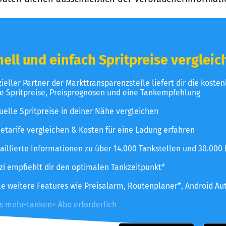
ell und einfach Spritpreise vergleic
izieller Partner der Markttransparenzstelle liefert dir die koste
le Spritpreise, Preisprognosen und eine Tankempfehlung
uelle Spritpreise in deiner Nähe vergleichen
etarife vergleichen & Kosten für eine Ladung erfahren
aillierte Informationen zu über 14.000 Tankstellen und 30.000
zzi empfiehlt dir den optimalen Tankzeitpunkt*
le weitere Features wie Preisalarm, Routenplaner*, Android Au
es mehr-tanken+ Abo erforderlich