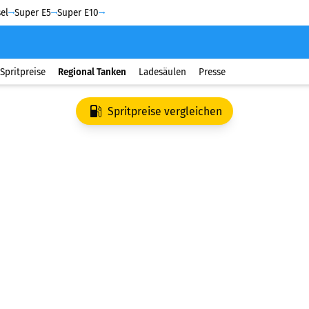
el
Super E5
Super E10
Spritpreise
Regional Tanken
Ladesäulen
Presse
Spritpreise vergleichen