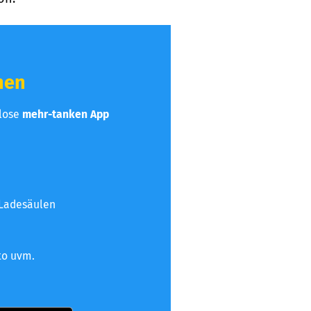
hen
nlose
mehr-tanken App
 Ladesäulen
to uvm.