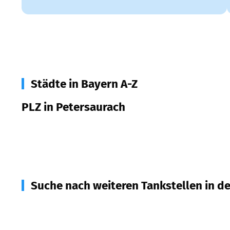
Städte in Bayern A-Z
PLZ in Petersaurach
91580
Petersaurach
Suche nach weiteren Tankstellen in d
91590
Bruckberg
(
4,0
km Entfernung)
91586
Lichtenau
(
6,3
km Entfernung)