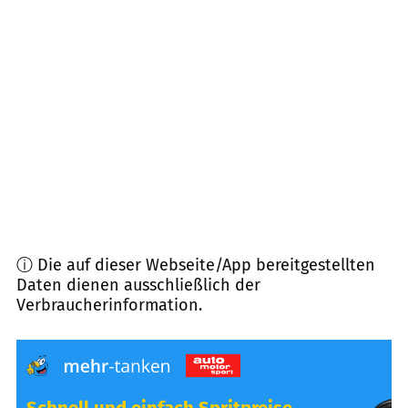
85098
Großmehring
(
11,4
km Entfernung)
85092
Kösching
(
12,5
km Entfernung)
93326
Abensberg
(
12,6
km Entfernung)
93354
Siegenburg
(
13,7
km Entfernung)
ⓘ Die auf dieser Webseite/App bereitgestellten
Daten dienen ausschließlich der
Verbraucherinformation.
Schnell und einfach Spritpreise