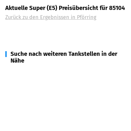
Aktuelle Super (E5) Preisübersicht für 85104
Zurück zu den Ergebnissen in
Pförring
Suche nach weiteren Tankstellen in der
Nähe
93349
Mindelstetten
(
5,3
km Entfernung)
93333
Neustadt a.d. Donau
(
5,6
km Entfernung)
85126
Münchsmünster
(
6,1
km Entfernung)
85129
Oberdolling
(
6,9
km Entfernung)
85088
Vohburg a.d. Donau
(
7,8
km Entfernung)
93336
Altmannstein
(
11,1
km Entfernung)