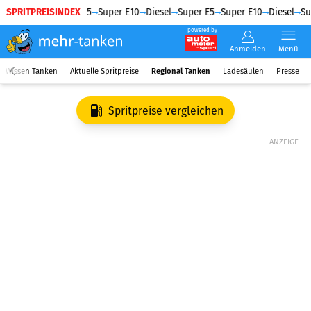
SPRITPREISINDEX
Diesel
Super E5
Super E10
Diesel
Super E5
Super E10
Diesel
Su
powered by
Anmelden
Menü
Wissen Tanken
Aktuelle Spritpreise
Regional Tanken
Ladesäulen
Presse
Spritpreise vergleichen
ANZEIGE