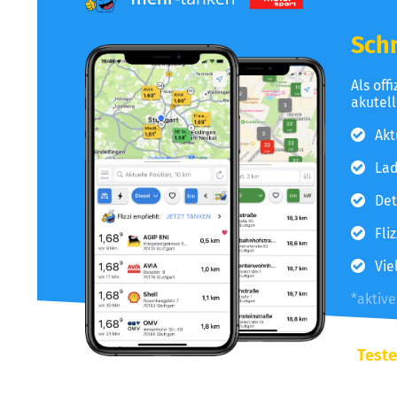
Schn
Als off
akutel
Akt
Lad
Det
Fli
Vie
*aktiv
Teste