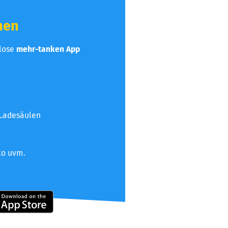
hen
nlose
mehr-tanken App
 Ladesäulen
to uvm.