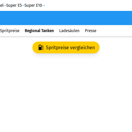
el
Super E5
Super E10
Spritpreise
Regional Tanken
Ladesäulen
Presse
Spritpreise vergleichen