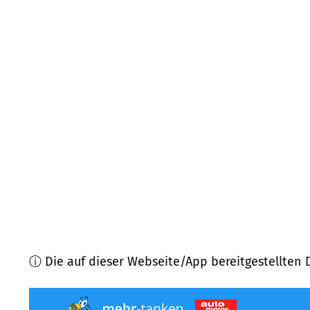
97705
Burkardroth
(
7,7
km Entfernung)
97795
Schondra
(
8,5
km Entfernung)
97657
Sandberg
(
9,1
km Entfernung)
97786
Motten
(
11,0
km Entfernung)
97653
Bischofsheim a.d. Rhön
(
12,2
km Entfernun
36129
Gersfeld
(
13,8
km Entfernung)
ⓘ Die auf dieser Webseite/App bereitgestellten 