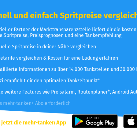
ell und einfach Spritpreise vergleic
izieller Partner der Markttransparenzstelle liefert dir die koste
le Spritpreise, Preisprognosen und eine Tankempfehlung
uelle Spritpreise in deiner Nähe vergleichen
etarife vergleichen & Kosten für eine Ladung erfahren
aillierte Informationen zu über 14.000 Tankstellen und 30.000
zzi empfiehlt dir den optimalen Tankzeitpunkt*
le weitere Features wie Preisalarm, Routenplaner*, Android Au
es mehr-tanken+ Abo erforderlich
 jetzt die mehr-tanken App