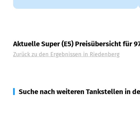
Aktuelle Super (E5) Preisübersicht für 9
Zurück zu den Ergebnissen in
Riedenberg
Suche nach weiteren Tankstellen in d
97779
Geroda
(
3,9
km Entfernung)
97772
Wildflecken
(
5,3
km Entfernung)
97769
Bad Brückenau
(
7,3
km Entfernung)
97789
Oberleichtersbach
(
7,7
km Entfernung)