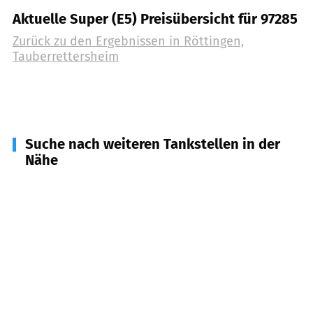
Aktuelle Super (E5) Preisübersicht für 97285
Zurück zu den Ergebnissen in
Röttingen,
Tauberrettersheim
Suche nach weiteren Tankstellen in der
Nähe
97243
Bieberehren
(
4,1
km Entfernung)
97990
Weikersheim
(
4,9
km Entfernung)
97283
Riedenheim
(
5,1
km Entfernung)
97239
Aub
(
7,0
km Entfernung)
97999
Igersheim
(
8,4
km Entfernung)