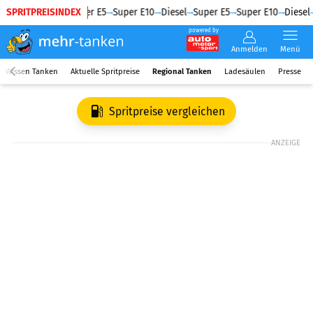
SPRITPREISINDEX
Diesel
Super E5
Super E10
Diesel
Super E5
Super E10
Diesel
powered by
Anmelden
Menü
Wissen Tanken
Aktuelle Spritpreise
Regional Tanken
Ladesäulen
Presse
Spritpreise vergleichen
ANZEIGE