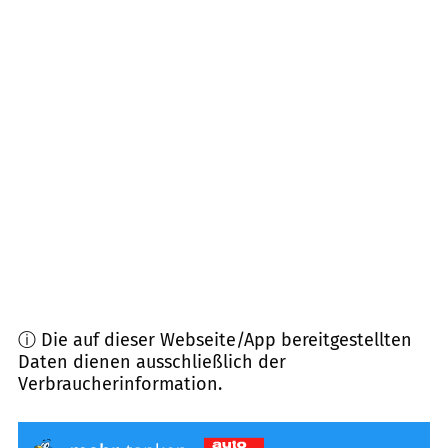
97255
Gelchsheim, Sonderhofen
(
8,4
km
Entfernung)
97244
Bütthard
(
10,2
km Entfernung)
97993
Creglingen
(
10,3
km Entfernung)
97996
Niederstetten
(
12,5
km Entfernung)
97253
Gaukönigshofen
(
12,9
km Entfernung)
ⓘ Die auf dieser Webseite/App bereitgestellten
Daten dienen ausschließlich der
Verbraucherinformation.