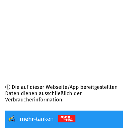
86668
Karlshuld
(
9,4
km Entfernung)
86673
Bergheim
(
9,8
km Entfernung)
86571
Langenmosen
(
10,0
km Entfernung)
85116
Egweil
(
11,8
km Entfernung)
ⓘ Die auf dieser Webseite/App bereitgestellten
Daten dienen ausschließlich der
Verbraucherinformation.