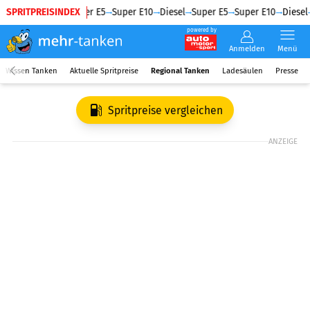
SPRITPREISINDEX
Diesel
Super E5
Super E10
Diesel
Super E5
Super E10
Diesel
powered by
Anmelden
Menü
Wissen Tanken
Aktuelle Spritpreise
Regional Tanken
Ladesäulen
Presse
Spritpreise vergleichen
ANZEIGE