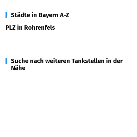
Städte in Bayern A-Z
PLZ in Rohrenfels
86701
Rohrenfels
Suche nach weiteren Tankstellen in der
Nähe
86697
Oberhausen
(
4,6
km Entfernung)
86669
Königsmoos
(
4,7
km Entfernung)
86633
Neuburg an der Donau
(
5,8
km Entfernung)
86676
Ehekirchen
(
7,5
km Entfernung)
86562
Berg im Gau
(
8,5
km Entfernung)
86666
Burgheim
(
9,3
km Entfernung)