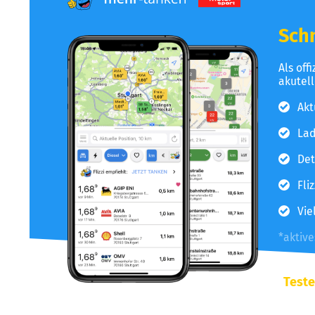
Schn
Als off
akutel
Akt
Lad
Det
Fli
Vie
*aktiv
Teste