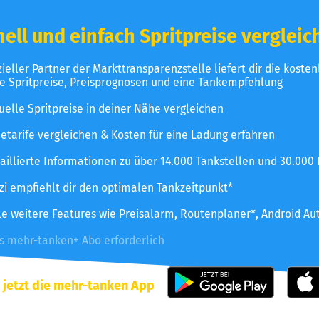
ell und einfach Spritpreise vergleic
izieller Partner der Markttransparenzstelle liefert dir die koste
le Spritpreise, Preisprognosen und eine Tankempfehlung
uelle Spritpreise in deiner Nähe vergleichen
etarife vergleichen & Kosten für eine Ladung erfahren
aillierte Informationen zu über 14.000 Tankstellen und 30.000
zzi empfiehlt dir den optimalen Tankzeitpunkt*
le weitere Features wie Preisalarm, Routenplaner*, Android Au
es mehr-tanken+ Abo erforderlich
 jetzt die mehr-tanken App