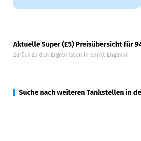
Aktuelle Super (E5) Preisübersicht für 
Zurück zu den Ergebnissen in
Sankt Englmar
Suche nach weiteren Tankstellen in d
94362
Neukirchen
(
4,7
km Entfernung)
94262
Kollnburg
(
5,3
km Entfernung)
94366
Perasdorf
(
5,5
km Entfernung)
94353
Haibach
(
7,0
km Entfernung)