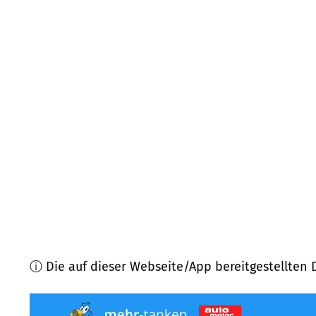
94250
Achslach
(
7,4
km Entfernung)
94374
Schwarzach
(
8,8
km Entfernung)
94336
Hunderdorf
(
9,0
km Entfernung)
94371
Rattenberg
(
9,4
km Entfernung)
94354
Haselbach
(
9,8
km Entfernung)
94265
Patersdorf
(
10,8
km Entfernung)
ⓘ Die auf dieser Webseite/App bereitgestellten 