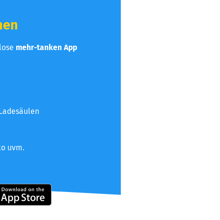
hen
nlose
mehr-tanken App
 Ladesäulen
to uvm.