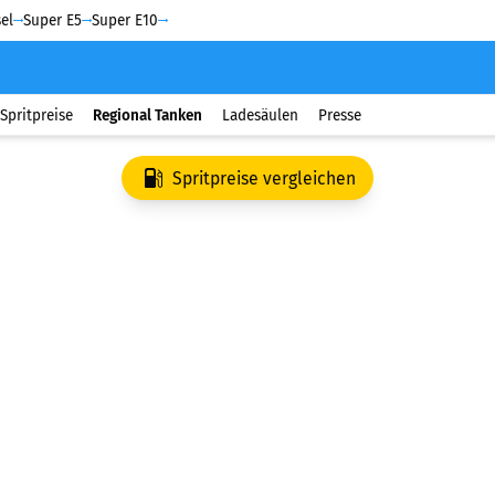
el
Super E5
Super E10
Spritpreise
Regional Tanken
Ladesäulen
Presse
Spritpreise vergleichen