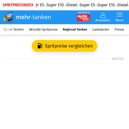
SPRITPREISINDEX
Diesel
Super E5
Super E10
Diesel
Super E5
Super E10
Diesel
powered by
Anmelden
Menü
Wissen Tanken
Aktuelle Spritpreise
Regional Tanken
Ladesäulen
Presse
Spritpreise vergleichen
ANZEIGE