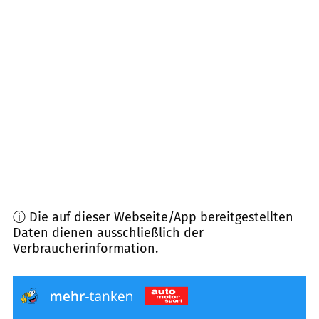
84419
Schwindegg
(
9,4
km Entfernung)
85656
Buch a. Buchrain
(
10,9
km Entfernung)
83562
Rechtmehring
(
11,2
km Entfernung)
83536
Gars a. Inn
(
11,3
km Entfernung)
ⓘ Die auf dieser Webseite/App bereitgestellten
Daten dienen ausschließlich der
Verbraucherinformation.