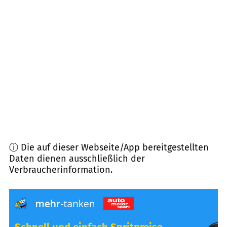
96247
Michelau i. OFr.
(
6,9
km Entfernung)
96272
Hochstadt a. Main
(
8,6
km Entfernung)
96237
Ebersdorf b. Coburg
(
9,6
km Entfernung)
96224
Burgkunstadt
(
9,7
km Entfernung)
ⓘ Die auf dieser Webseite/App bereitgestellten
Daten dienen ausschließlich der
Verbraucherinformation.
Schnell und einfach Spritpreise