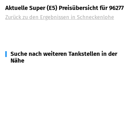
Aktuelle Super (E5) Preisübersicht für 96277
Zurück zu den Ergebnissen in
Schneckenlohe
Suche nach weiteren Tankstellen in der
Nähe
96257
Redwitz a.d. Rodach
(
3,7
km Entfernung)
96279
Weidhausen b. Coburg
(
4,0
km Entfernung)
96268
Mitwitz
(
4,6
km Entfernung)
96242
Sonnefeld
(
4,8
km Entfernung)
96275
Marktzeuln
(
5,5
km Entfernung)
96328
Küps
(
5,6
km Entfernung)