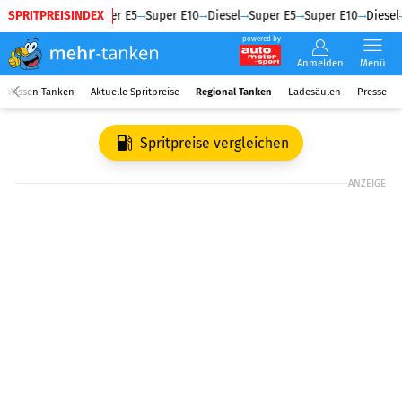
SPRITPREISINDEX
Diesel
Super E5
Super E10
Diesel
Super E5
Super E10
Diesel
powered by
Anmelden
Menü
Wissen Tanken
Aktuelle Spritpreise
Regional Tanken
Ladesäulen
Presse
Spritpreise vergleichen
ANZEIGE