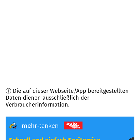
93488
Schönthal
(
10,6
km Entfernung)
93497
Willmering
(
11,9
km Entfernung)
93413
Cham
(
12,6
km Entfernung)
93194
Walderbach
(
12,8
km Entfernung)
ⓘ Die auf dieser Webseite/App bereitgestellten
Daten dienen ausschließlich der
Verbraucherinformation.
Schnell und einfach Spritpreise