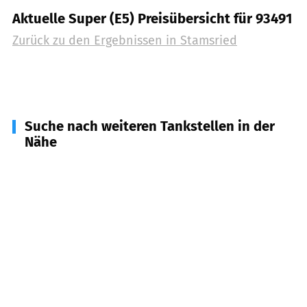
Aktuelle Super (E5) Preisübersicht für 93491
Zurück zu den Ergebnissen in
Stamsried
Suche nach weiteren Tankstellen in der
Nähe
93483
Pösing
(
4,9
km Entfernung)
93482
Pemfling
(
6,1
km Entfernung)
92445
Neukirchen-Balbini
(
7,9
km Entfernung)
93426
Roding
(
8,2
km Entfernung)
92444
Rötz
(
8,7
km Entfernung)
93494
Waffenbrunn
(
10,5
km Entfernung)