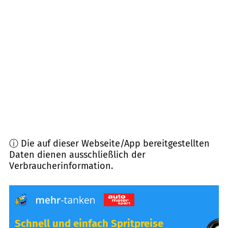
90441
Nürnberg
(
6,2
km Entfernung)
90763
Fürth
(
6,4
km Entfernung)
90439
Nürnberg
(
6,7
km Entfernung)
90574
Roßtal
(
7,0
km Entfernung)
ⓘ Die auf dieser Webseite/App bereitgestellten
Daten dienen ausschließlich der
Verbraucherinformation.
Schnell und einfach Spritpreise