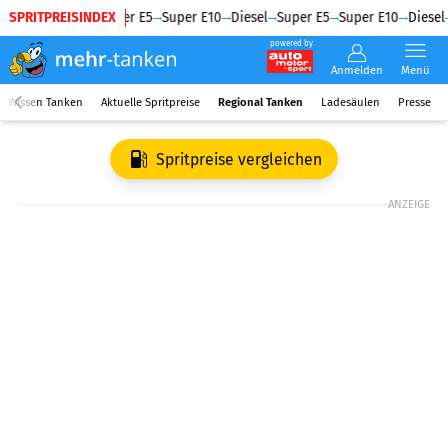
SPRITPREISINDEX
Diesel
Super E5
Super E10
Diesel
Super E5
Super E10
Diesel
powered by
Anmelden
Menü
Wissen Tanken
Aktuelle Spritpreise
Regional Tanken
Ladesäulen
Presse
Spritpreise vergleichen
ANZEIGE