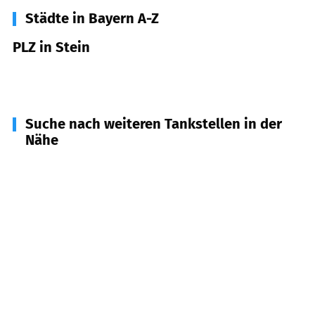
Städte in Bayern A-Z
PLZ in Stein
90547
Stein
Suche nach weiteren Tankstellen in der
Nähe
90522
Oberasbach
(
2,7
km Entfernung)
90449
Nürnberg
(
3,9
km Entfernung)
90453
Nürnberg
(
4,6
km Entfernung)
90451
Nürnberg
(
4,9
km Entfernung)
90513
Zirndorf
(
5,6
km Entfernung)
90431
Nürnberg
(
6,0
km Entfernung)