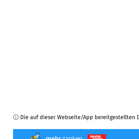
95179
Geroldsgrün
(
8,3
km Entfernung)
96364
Marktrodach
(
9,5
km Entfernung)
96358
Teuschnitz
(
9,5
km Entfernung)
96332
Pressig
(
10,9
km Entfernung)
95131
Schwarzenbach a. Wald
(
11,5
km Entfernung
95355
Presseck
(
11,8
km Entfernung)
ⓘ Die auf dieser Webseite/App bereitgestellten 