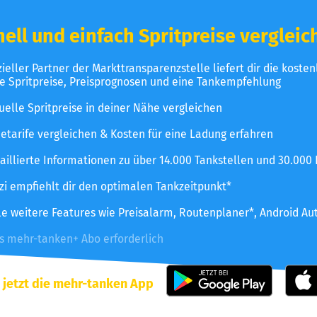
ell und einfach Spritpreise vergleic
izieller Partner der Markttransparenzstelle liefert dir die koste
le Spritpreise, Preisprognosen und eine Tankempfehlung
uelle Spritpreise in deiner Nähe vergleichen
etarife vergleichen & Kosten für eine Ladung erfahren
aillierte Informationen zu über 14.000 Tankstellen und 30.000
zzi empfiehlt dir den optimalen Tankzeitpunkt*
le weitere Features wie Preisalarm, Routenplaner*, Android Au
es mehr-tanken+ Abo erforderlich
 jetzt die mehr-tanken App