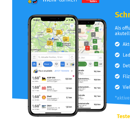
Schn
Als off
akutel
Akt
Lad
Det
Fli
Vie
*aktiv
Teste