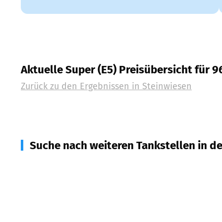
Aktuelle Super (E5) Preisübersicht für 
Zurück zu den Ergebnissen in
Steinwiesen
Suche nach weiteren Tankstellen in d
96352
Wilhelmsthal
(
5,5
km Entfernung)
96346
Wallenfels
(
5,9
km Entfernung)
96365
Nordhalben
(
7,0
km Entfernung)
96367
Tschirn
(
8,2
km Entfernung)