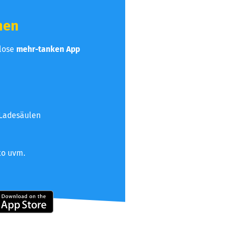
hen
nlose
mehr-tanken App
 Ladesäulen
to uvm.