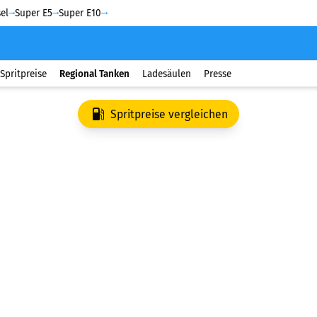
el
Super E5
Super E10
Spritpreise
Regional Tanken
Ladesäulen
Presse
Spritpreise vergleichen