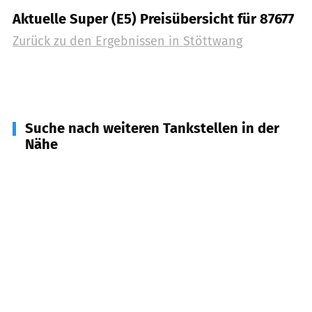
Aktuelle Super (E5) Preisübersicht für 87677
Zurück zu den Ergebnissen in
Stöttwang
Suche nach weiteren Tankstellen in der
Nähe
87665
Mauerstetten
(
2,8
km Entfernung)
87662
Kaltental
(
3,6
km Entfernung)
87679
Westendorf
(
5,0
km Entfernung)
87651
Bidingen
(
6,5
km Entfernung)
87600
Kaufbeuren
(
6,8
km Entfernung)
87656
Germaringen
(
7,3
km Entfernung)