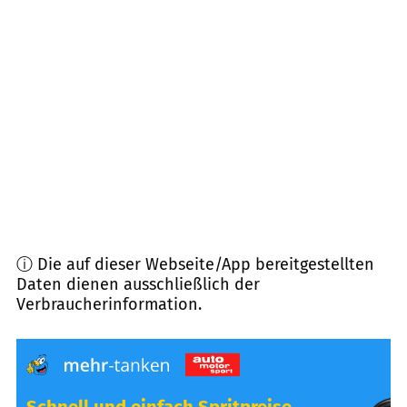
86869
Oberostendorf
(
8,2
km Entfernung)
87640
Biessenhofen
(
8,2
km Entfernung)
86987
Schwabsoien
(
8,9
km Entfernung)
87668
Rieden
(
9,3
km Entfernung)
ⓘ Die auf dieser Webseite/App bereitgestellten
Daten dienen ausschließlich der
Verbraucherinformation.
Schnell und einfach Spritpreise