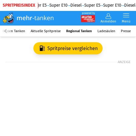
SPRITPREISINDEX
Diesel
Super E5
Super E10
Diesel
Super E5
Super E10
Diesel
powered by
Anmelden
Menü
Wissen Tanken
Aktuelle Spritpreise
Regional Tanken
Ladesäulen
Presse
Spritpreise vergleichen
ANZEIGE