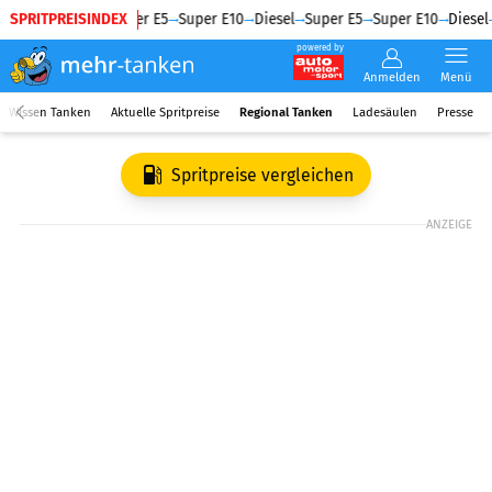
SPRITPREISINDEX
Diesel
Super E5
Super E10
Diesel
Super E5
Super E10
Diesel
powered by
Anmelden
Menü
Wissen Tanken
Aktuelle Spritpreise
Regional Tanken
Ladesäulen
Presse
Spritpreise vergleichen
ANZEIGE