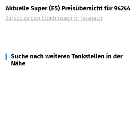
Aktuelle Super (E5) Preisübersicht für 94244
Zurück zu den Ergebnissen in
Teisnach
Suche nach weiteren Tankstellen in der
Nähe
94255
Böbrach
(
3,6
km Entfernung)
94265
Patersdorf
(
4,3
km Entfernung)
94239
Zachenberg
(
6,7
km Entfernung)
94256
Drachselsried
(
8,3
km Entfernung)
94249
Bodenmais
(
8,7
km Entfernung)
94250
Achslach
(
9,6
km Entfernung)