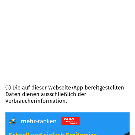
94234
Viechtach
(
9,7
km Entfernung)
94262
Kollnburg
(
9,8
km Entfernung)
94264
Langdorf
(
10,3
km Entfernung)
94209
Regen
(
10,5
km Entfernung)
ⓘ Die auf dieser Webseite/App bereitgestellten
Daten dienen ausschließlich der
Verbraucherinformation.
Schnell und einfach Spritpreise