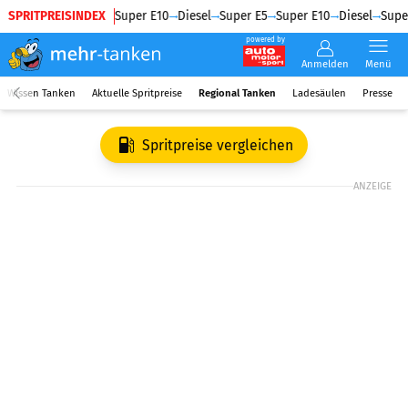
SPRITPREISINDEX
Diesel
Super E5
Super E10
Diesel
Super E5
Super E10
Diesel
Super
powered by
Anmelden
Menü
Wissen Tanken
Aktuelle Spritpreise
Regional Tanken
Ladesäulen
Presse
Spritpreise vergleichen
ANZEIGE