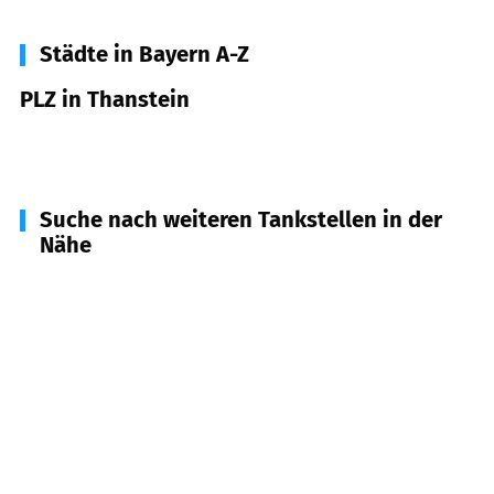
Städte in Bayern A-Z
PLZ in Thanstein
92554
Thanstein
Suche nach weiteren Tankstellen in der
Nähe
92542
Dieterskirchen
(
4,0
km Entfernung)
92559
Winklarn
(
6,1
km Entfernung)
92444
Rötz
(
6,6
km Entfernung)
92431
Neunburg vorm Wald
(
8,8
km Entfernung)
92545
Niedermurach
(
9,4
km Entfernung)
92447
Schwarzhofen
(
9,5
km Entfernung)