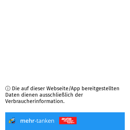
92526
Oberviechtach
(
10,6
km Entfernung)
93488
Schönthal
(
11,0
km Entfernung)
93464
Tiefenbach
(
11,1
km Entfernung)
92445
Neukirchen-Balbini
(
11,5
km Entfernung)
ⓘ Die auf dieser Webseite/App bereitgestellten
Daten dienen ausschließlich der
Verbraucherinformation.