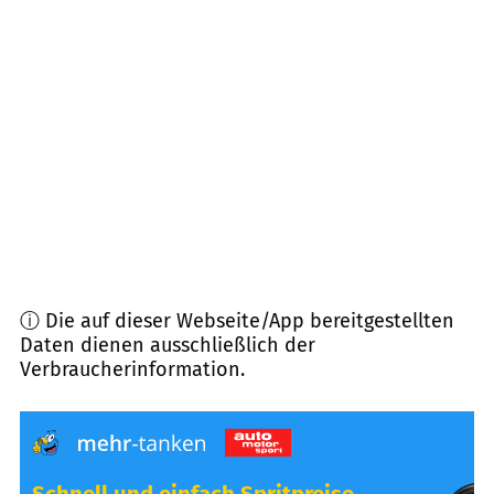
97225
Zellingen
(
6,1
km Entfernung)
97289
Thüngen
(
6,9
km Entfernung)
97222
Rimpar
(
7,3
km Entfernung)
97267
Himmelstadt
(
7,5
km Entfernung)
ⓘ Die auf dieser Webseite/App bereitgestellten
Daten dienen ausschließlich der
Verbraucherinformation.
Schnell und einfach Spritpreise