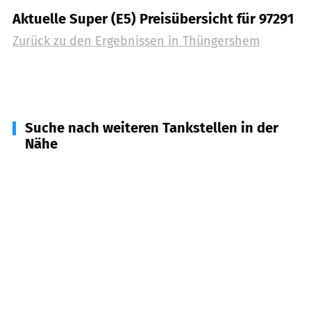
Aktuelle Super (E5) Preisübersicht für 97291
Zurück zu den Ergebnissen in
Thüngershem
Suche nach weiteren Tankstellen in der
Nähe
97250
Erlabrunn
(
2,3
km Entfernung)
97261
Güntersleben
(
3,3
km Entfernung)
97282
Retzstadt
(
4,2
km Entfernung)
97276
Margetshöchheim
(
4,5
km Entfernung)
97209
Veitshöchheim
(
4,6
km Entfernung)
97274
Leinach
(
5,2
km Entfernung)