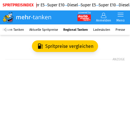
SPRITPREISINDEX
Diesel
Super E5
Super E10
Diesel
Super E5
Super E10
Diesel
powered by
Anmelden
Menü
Wissen Tanken
Aktuelle Spritpreise
Regional Tanken
Ladesäulen
Presse
Spritpreise vergleichen
ANZEIGE