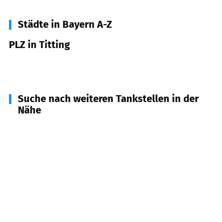
Städte in Bayern A-Z
PLZ in Titting
85135
Titting
Suche nach weiteren Tankstellen in der
Nähe
85131
Pollenfeld
(
6,3
km Entfernung)
91790
Nennslingen
(
7,8
km Entfernung)
91171
Greding
(
10,4
km Entfernung)
91177
Thalmässing
(
10,8
km Entfernung)
85137
Walting
(
10,9
km Entfernung)
85132
Schernfeld
(
11,6
km Entfernung)