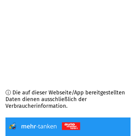
85125
Kinding
(
12,0
km Entfernung)
85072
Eichstätt
(
12,5
km Entfernung)
85110
Kipfenberg
(
13,9
km Entfernung)
91796
Ettenstatt
(
14,1
km Entfernung)
ⓘ Die auf dieser Webseite/App bereitgestellten
Daten dienen ausschließlich der
Verbraucherinformation.