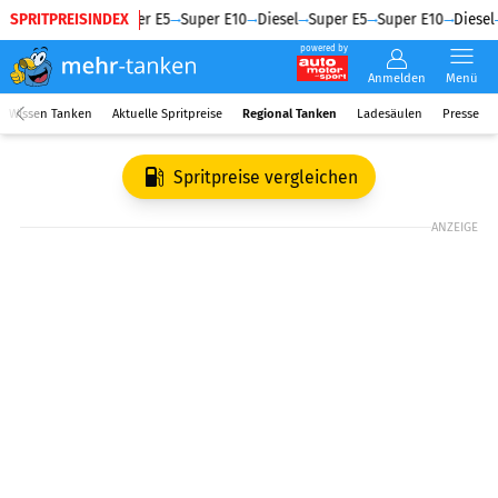
SPRITPREISINDEX
Diesel
Super E5
Super E10
Diesel
Super E5
Super E10
Diesel
powered by
Anmelden
Menü
Wissen Tanken
Aktuelle Spritpreise
Regional Tanken
Ladesäulen
Presse
Spritpreise vergleichen
ANZEIGE