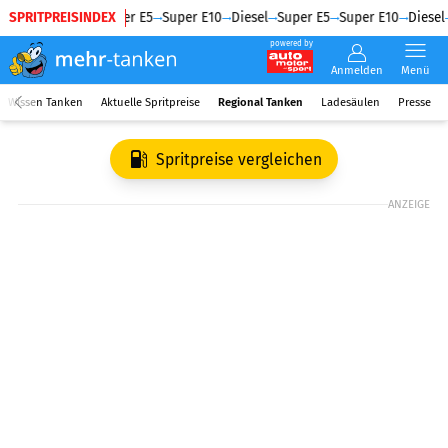
SPRITPREISINDEX
Diesel
Super E5
Super E10
Diesel
Super E5
Super E10
Diesel
powered by
Anmelden
Menü
Wissen Tanken
Aktuelle Spritpreise
Regional Tanken
Ladesäulen
Presse
Spritpreise vergleichen
ANZEIGE