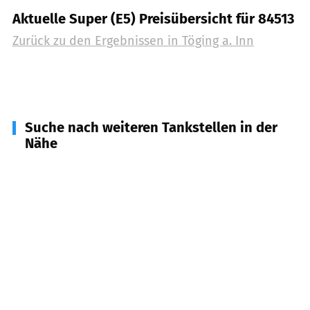
Aktuelle Super (E5) Preisübersicht für 84513
Zurück zu den Ergebnissen in
Töging a. Inn
Suche nach weiteren Tankstellen in der
Nähe
84576
Teising
(
4,9
km Entfernung)
84453
Mühldorf a. Inn
(
5,1
km Entfernung)
84543
Winhöring
(
5,6
km Entfernung)
84568
Pleiskirchen
(
6,4
km Entfernung)
84577
Tüßling
(
7,4
km Entfernung)
84570
Polling
(
7,5
km Entfernung)