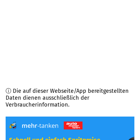
84503
Altötting
(
7,8
km Entfernung)
84562
Mettenheim
(
7,9
km Entfernung)
84571
Reischach
(
10,3
km Entfernung)
84494
Neumarkt-Sankt Veit
(
10,3
km Entfernung)
ⓘ Die auf dieser Webseite/App bereitgestellten
Daten dienen ausschließlich der
Verbraucherinformation.
Schnell und einfach Spritpreise