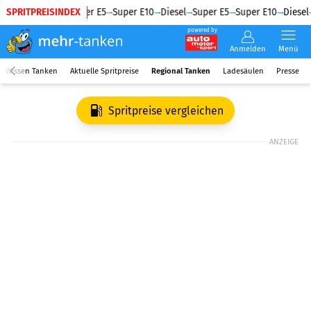
SPRITPREISINDEX
Diesel
Super E5
Super E10
Diesel
Super E5
Super E10
Diesel
powered by
Anmelden
Menü
Wissen Tanken
Aktuelle Spritpreise
Regional Tanken
Ladesäulen
Presse
Spritpreise vergleichen
ANZEIGE