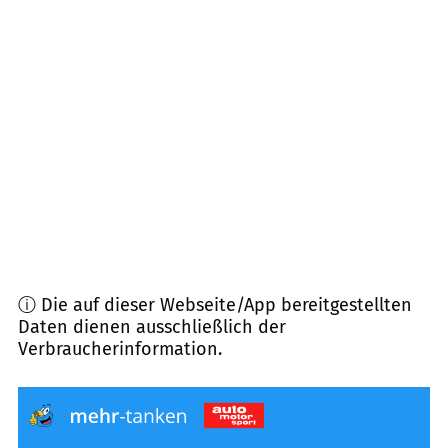
97483
Eltmann
(
7,4
km Entfernung)
96103
Hallstadt
(
8,5
km Entfernung)
96164
Kemmern
(
8,8
km Entfernung)
97514
Oberaurach
(
8,9
km Entfernung)
ⓘ Die auf dieser Webseite/App bereitgestellten
Daten dienen ausschließlich der
Verbraucherinformation.