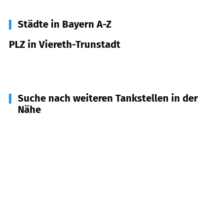
Städte in Bayern A-Z
PLZ in Viereth-Trunstadt
96191
Viereth-Trunstadt
Suche nach weiteren Tankstellen in der
Nähe
96170
Lisberg
(
3,9
km Entfernung)
96173
Oberhaid
(
4,1
km Entfernung)
96120
Bischberg
(
4,2
km Entfernung)
96194
Walsdorf
(
5,4
km Entfernung)
96188
Stettfeld
(
6,1
km Entfernung)
96169
Lauter
(
6,3
km Entfernung)