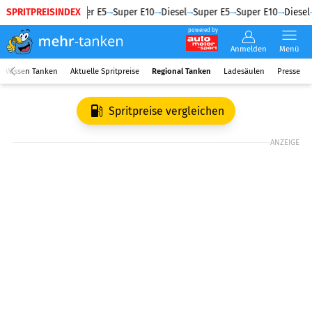
SPRITPREISINDEX
Diesel
Super E5
Super E10
Diesel
Super E5
Super E10
Diesel
powered by
Anmelden
Menü
Wissen Tanken
Aktuelle Spritpreise
Regional Tanken
Ladesäulen
Presse
Spritpreise vergleichen
ANZEIGE