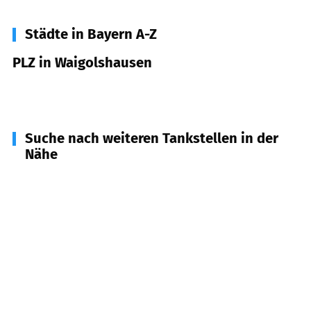
Städte in Bayern A-Z
PLZ in Waigolshausen
97534
Waigolshausen
Suche nach weiteren Tankstellen in der
Nähe
97523
Schwanfeld
(
4,0
km Entfernung)
97537
Wipfeld
(
4,5
km Entfernung)
97520
Röthlein
(
5,3
km Entfernung)
97493
Bergrheinfeld
(
5,3
km Entfernung)
97440
Werneck
(
5,6
km Entfernung)
97506
Grafenrheinfeld
(
6,4
km Entfernung)