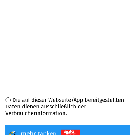
97241
Bergtheim, Oberpleichfeld
(
7,5
km
Entfernung)
97247
Eisenheim
(
7,8
km Entfernung)
97509
Kolitzheim
(
8,5
km Entfernung)
97262
Hausen b. Würzburg
(
8,9
km Entfernung)
ⓘ Die auf dieser Webseite/App bereitgestellten
Daten dienen ausschließlich der
Verbraucherinformation.