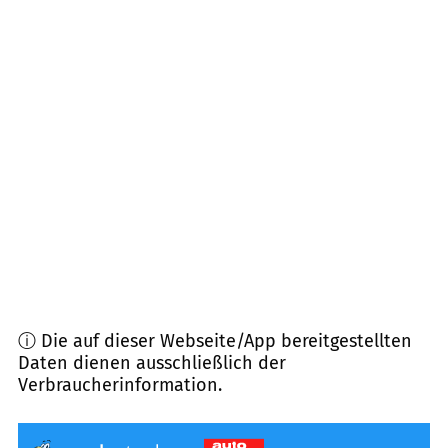
86476
Neuburg a.d. Kammel
(
8,1
km Entfernung)
89297
Roggenburg
(
8,3
km Entfernung)
89346
Bibertal
(
8,5
km Entfernung)
89347
Bubesheim
(
9,2
km Entfernung)
89284
Pfaffenhofen a.d. Roth
(
9,6
km Entfernung)
ⓘ Die auf dieser Webseite/App bereitgestellten
Daten dienen ausschließlich der
Verbraucherinformation.