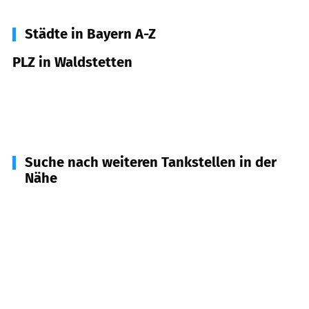
Städte in Bayern A-Z
PLZ in Waldstetten
73550
Waldstetten
89367
Waldstetten
Suche nach weiteren Tankstellen in der
Nähe
89352
Ellzee
(
2,6
km Entfernung)
89335
Ichenhausen
(
3,0
km Entfernung)
89358
Kammeltal
(
6,3
km Entfernung)
89359
Kötz
(
6,4
km Entfernung)
86519
Wiesenbach
(
6,4
km Entfernung)