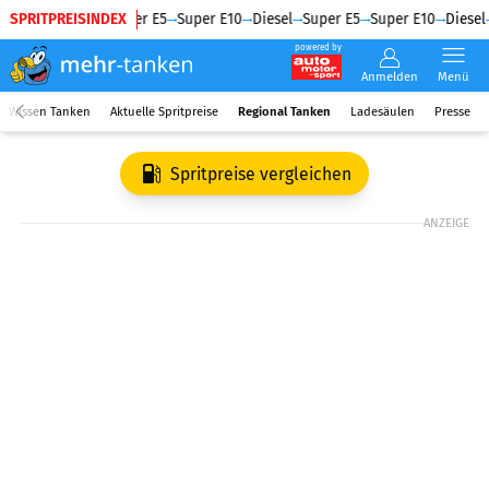
SPRITPREISINDEX
Diesel
Super E5
Super E10
Diesel
Super E5
Super E10
Diesel
powered by
Anmelden
Menü
Wissen Tanken
Aktuelle Spritpreise
Regional Tanken
Ladesäulen
Presse
Spritpreise vergleichen
ANZEIGE