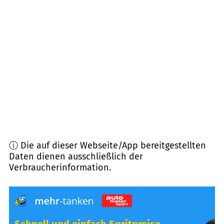
85057
Ingolstadt
(
6,0
km Entfernung)
85117
Eitensheim
(
7,1
km Entfernung)
85092
Kösching
(
7,9
km Entfernung)
85122
Hitzhofen
(
8,3
km Entfernung)
ⓘ Die auf dieser Webseite/App bereitgestellten
Daten dienen ausschließlich der
Verbraucherinformation.
Schnell und einfach Spritpreise