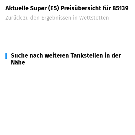
Aktuelle Super (E5) Preisübersicht für 85139
Zurück zu den Ergebnissen in
Wettstetten
Suche nach weiteren Tankstellen in der
Nähe
85120
Hepberg
(
3,7
km Entfernung)
85080
Gaimersheim
(
4,1
km Entfernung)
85101
Lenting
(
4,1
km Entfernung)
85113
Böhmfeld
(
5,0
km Entfernung)
85055
Ingolstadt
(
5,8
km Entfernung)
85134
Stammham
(
5,9
km Entfernung)