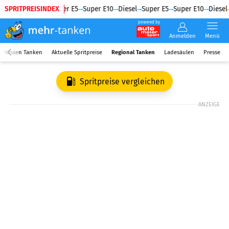
SPRITPREISINDEX
Diesel
Super E5
Super E10
Diesel
Super E5
Super E10
Diesel
powered by
Anmelden
Menü
Wissen Tanken
Aktuelle Spritpreise
Regional Tanken
Ladesäulen
Presse
Spritpreise vergleichen
ANZEIGE