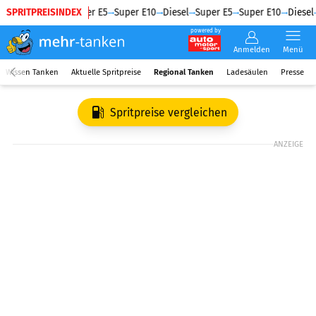
SPRITPREISINDEX
Diesel
Super E5
Super E10
Diesel
Super E5
Super E10
Diesel
powered by
Anmelden
Menü
Wissen Tanken
Aktuelle Spritpreise
Regional Tanken
Ladesäulen
Presse
Spritpreise vergleichen
ANZEIGE