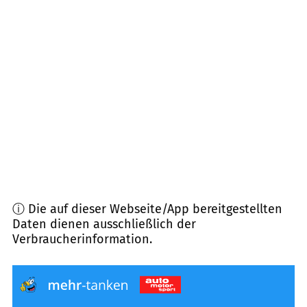
94357
Konzell
(
7,9
km Entfernung)
94267
Prackenbach
(
8,5
km Entfernung)
93413
Cham
(
8,5
km Entfernung)
93486
Runding
(
9,1
km Entfernung)
ⓘ Die auf dieser Webseite/App bereitgestellten
Daten dienen ausschließlich der
Verbraucherinformation.