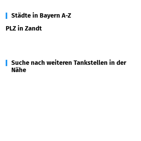
Städte in Bayern A-Z
PLZ in Zandt
93499
Zandt
Suche nach weiteren Tankstellen in der
Nähe
93468
Miltach
(
3,7
km Entfernung)
93455
Traitsching
(
5,7
km Entfernung)
93466
Chamerau
(
6,8
km Entfernung)
93476
Blaibach
(
6,9
km Entfernung)
94359
Loitzendorf
(
7,5
km Entfernung)
94371
Rattenberg
(
7,7
km Entfernung)