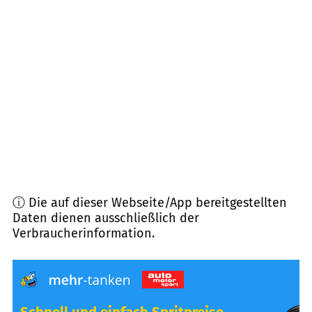
12355
Berlin Rudow
(
3,8
km Entfernung)
12437
Berlin Baumschulenweg
(
3,8
km Entfernung)
12057
Berlin Neukölln
(
4,0
km Entfernung)
12109
Berlin Mariendorf
(
4,1
km Entfernung)
ⓘ Die auf dieser Webseite/App bereitgestellten
Daten dienen ausschließlich der
Verbraucherinformation.
Schnell und einfach Spritpreise