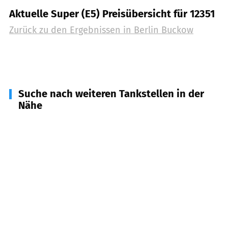
Aktuelle Super (E5) Preisübersicht für 12351
Zurück zu den Ergebnissen in
Berlin Buckow
Suche nach weiteren Tankstellen in der
Nähe
12353
Berlin Gropiusstadt
(
1,1
km Entfernung)
12359
Berlin Britz
(
1,6
km Entfernung)
12357
Berlin Rudow
(
2,4
km Entfernung)
12347
Berlin Britz
(
2,7
km Entfernung)
12487
Berlin
(
3,5
km Entfernung)
12107
Berlin Mariendorf
(
3,6
km Entfernung)