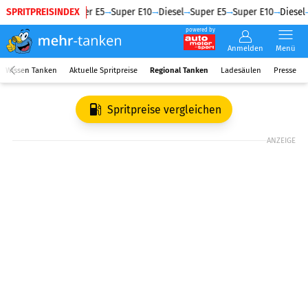
SPRITPREISINDEX
Diesel
Super E5
Super E10
Diesel
Super E5
Super E10
Diesel
powered by
Anmelden
Menü
Wissen Tanken
Aktuelle Spritpreise
Regional Tanken
Ladesäulen
Presse
Spritpreise vergleichen
ANZEIGE