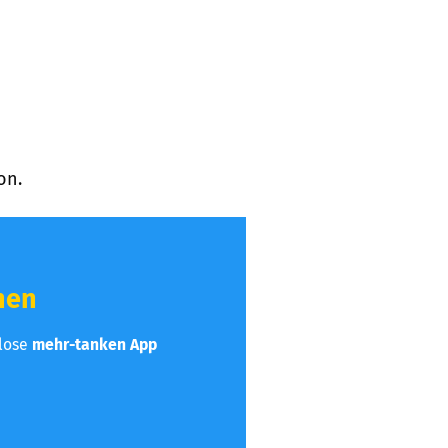
on.
hen
nlose
mehr-tanken App