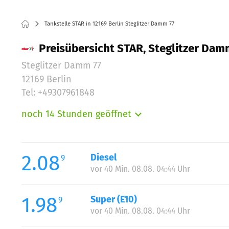
Tankstelle STAR in 12169 Berlin Steglitzer Damm 77
Preisübersicht STAR, Steglitzer Damm
Steglitzer Damm 77
12169 Berlin
Tel: +49307961848
noch 14 Stunden geöffnet
Montag:
Dienstag:
Mittwoch:
2.08
Diesel
9
Donnerstag:
vor 40 Min. 08.08. 04:44 Uhr
Freitag:
Samstag:
1.98
Super (E10)
9
Sonntag:
vor 40 Min. 08.08. 04:44 Uhr