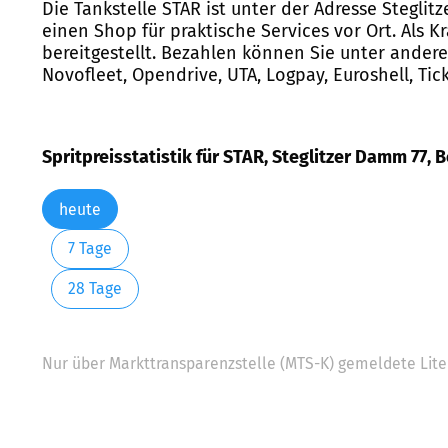
Die Tankstelle STAR ist unter der Adresse Steglit
einen Shop für praktische Services vor Ort. Als Kr
bereitgestellt. Bezahlen können Sie unter andere
Novofleet, Opendrive, UTA, Logpay, Euroshell, Ti
Spritpreisstatistik für STAR, Steglitzer Damm 77, B
heute
7 Tage
28 Tage
Nur über Markttransparenzstelle (MTS-K) gemeldete Liter