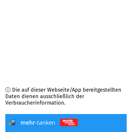
15746
Groß Köris
(
20,2
km Entfernung)
14947
Nuthe-Urstromtal
(
20,5
km Entfernung)
15910
Schönwalde
(
21,3
km Entfernung)
14943
Luckenwalde
(
23,6
km Entfernung)
ⓘ Die auf dieser Webseite/App bereitgestellten
Daten dienen ausschließlich der
Verbraucherinformation.