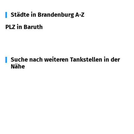
Städte in Brandenburg A-Z
PLZ in Baruth
15837
Baruth
Suche nach weiteren Tankstellen in der
Nähe
15938
Golßen
(
11,9
km Entfernung)
15755
Teupitz
(
12,7
km Entfernung)
15838
Am Mellensee
(
14,5
km Entfernung)
15757
Halbe
(
16,0
km Entfernung)
15936
Dahme u.a.
(
17,5
km Entfernung)
15806
Zossen
(
18,0
km Entfernung)