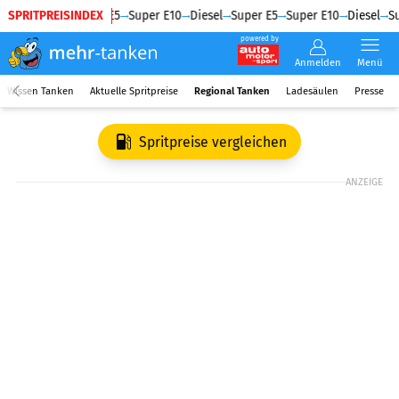
SPRITPREISINDEX
Diesel
Super E5
Super E10
Diesel
Super E5
Super E10
Diesel
Su
powered by
Anmelden
Menü
Wissen Tanken
Aktuelle Spritpreise
Regional Tanken
Ladesäulen
Presse
Spritpreise vergleichen
ANZEIGE