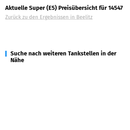
Aktuelle Super (E5) Preisübersicht für 14547
Zurück zu den Ergebnissen in
Beelitz
Suche nach weiteren Tankstellen in der
Nähe
14554
Seddiner See
(
6,6
km Entfernung)
14552
Michendorf
(
10,5
km Entfernung)
14548
Schwielowswee
(
11,0
km Entfernung)
14558
Nuthetal
(
11,6
km Entfernung)
14822
Brück, Borkheide u.a.
(
12,7
km Entfernung)
14473
Potsdam
(
17,4
km Entfernung)