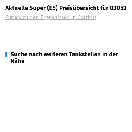
Aktuelle Super (E5) Preisübersicht für 03052
Zurück zu den Ergebnissen in
Cottbus
Suche nach weiteren Tankstellen in der
Nähe
03058
Neuhausen/Spree
(
10,0
km Entfernung)
03185
Peitz
(
11,2
km Entfernung)
03149
Forst/ Lausitz
(
12,5
km Entfernung)
03197
Jänschwalde
(
12,7
km Entfernung)
03099
Kolkwitz
(
16,8
km Entfernung)
03096
Burg/Spreewald u.a.
(
17,9
km Entfernung)