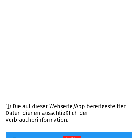
03116
Drebkau
(
19,9
km Entfernung)
03130
Spremberg, Tschernitz u.a.
(
21,1
km
Entfernung)
03159
Döbern
(
22,0
km Entfernung)
03172
Guben, Schenkendöbern
(
22,0
km
Entfernung)
ⓘ Die auf dieser Webseite/App bereitgestellten
Daten dienen ausschließlich der
Verbraucherinformation.