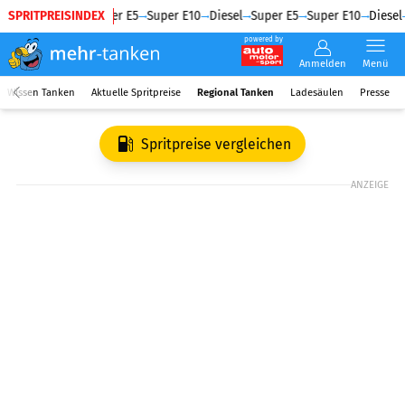
SPRITPREISINDEX
Diesel
Super E5
Super E10
Diesel
Super E5
Super E10
Diesel
powered by
Anmelden
Menü
Wissen Tanken
Aktuelle Spritpreise
Regional Tanken
Ladesäulen
Presse
Spritpreise vergleichen
ANZEIGE