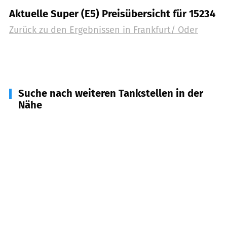
Aktuelle Super (E5) Preisübersicht für 15234
Zurück zu den Ergebnissen in
Frankfurt/ Oder
Suche nach weiteren Tankstellen in der
Nähe
15236
Treplin, Jacobsdorf, Frankfurt (Oder)
(
6,5
km
Entfernung)
15326
Zeschdorf, Podelzig, Lebus
(
10,2
km
Entfernung)
15295
Brieskow-Finkenheerd
(
15,2
km Entfernung)
15299
Müllrose
(
16,2
km Entfernung)