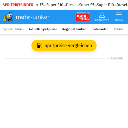
SPRITPREISINDEX
Diesel
Super E5
Super E10
Diesel
Super E5
Super E10
Diesel
powered by
Anmelden
Menü
Wissen Tanken
Aktuelle Spritpreise
Regional Tanken
Ladesäulen
Presse
Spritpreise vergleichen
ANZEIGE