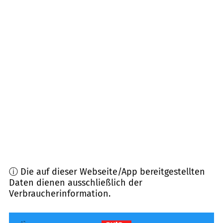
15518
Briesen, Rauen u.a.
(
19,8
km Entfernung)
15306
Seelow, Lietzen u.a.
(
19,9
km Entfernung)
15890
Eisenhüttenstadt
(
20,9
km Entfernung)
15328
Golzow, Zechin u.a.
(
25,0
km Entfernung)
15848
Beeskow
(
25,7
km Entfernung)
15517
Fürstenwalde/ Spree
(
28,0
km Entfernung)
ⓘ Die auf dieser Webseite/App bereitgestellten
Daten dienen ausschließlich der
Verbraucherinformation.