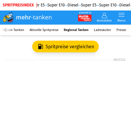
SPRITPREISINDEX
Diesel
Super E5
Super E10
Diesel
Super E5
Super E10
Diesel
powered by
Anmelden
Menü
Wissen Tanken
Aktuelle Spritpreise
Regional Tanken
Ladesäulen
Presse
Spritpreise vergleichen
ANZEIGE