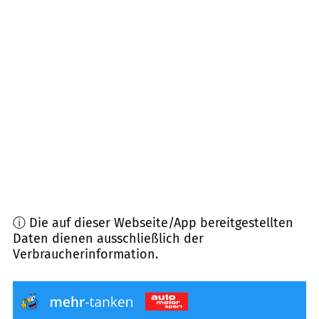
16259
Bad Freienwalde u.a.
(
17,7
km Entfernung)
16244
Schorfheide
(
19,9
km Entfernung)
16359
Biesenthal
(
22,5
km Entfernung)
16269
Wriezen
(
26,8
km Entfernung)
16348
Wandlitz
(
29,7
km Entfernung)
ⓘ Die auf dieser Webseite/App bereitgestellten
Daten dienen ausschließlich der
Verbraucherinformation.