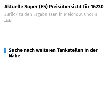
Aktuelle Super (E5) Preisübersicht für 16230
Zurück zu den Ergebnissen in
Melchow, Chorin
u.a.
Suche nach weiteren Tankstellen in der
Nähe
16248
Oderberg u.a.
(
9,0
km Entfernung)
16225
Eberswalde
(
11,1
km Entfernung)
16247
Joachimsthal u.a.
(
11,9
km Entfernung)
16227
Eberswalde
(
12,8
km Entfernung)
16278
Angermünde
(
17,6
km Entfernung)