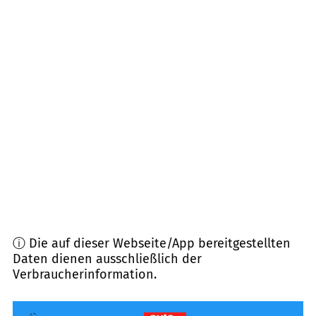
14778
Beetzsee, Wollin, Wenzlow, Golzow u.a.
(
18,3
km Entfernung)
16833
Fehrbellin
(
18,6
km Entfernung)
14662
Friesack
(
18,7
km Entfernung)
14624
Dallgow-Döberitz
(
20,2
km Entfernung)
14550
Groß Kreutz
(
21,7
km Entfernung)
ⓘ Die auf dieser Webseite/App bereitgestellten
Daten dienen ausschließlich der
Verbraucherinformation.