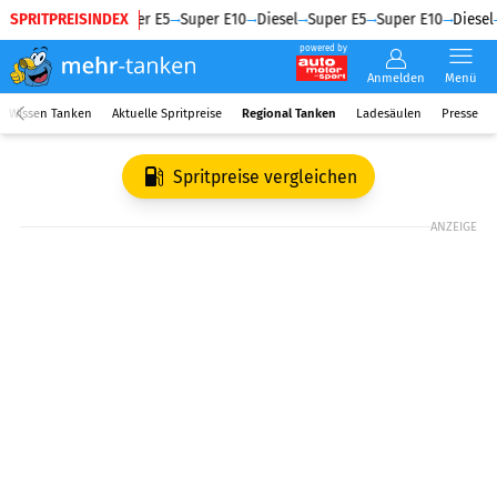
SPRITPREISINDEX
Diesel
Super E5
Super E10
Diesel
Super E5
Super E10
Diesel
powered by
Anmelden
Menü
Wissen Tanken
Aktuelle Spritpreise
Regional Tanken
Ladesäulen
Presse
Spritpreise vergleichen
ANZEIGE