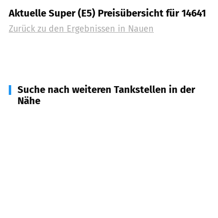
Aktuelle Super (E5) Preisübersicht für 14641
Zurück zu den Ergebnissen in
Nauen
Suche nach weiteren Tankstellen in der
Nähe
16818
Fehrbellin, Temnitzquell, Märkisch Linden
u.a.
(
9,3
km Entfernung)
14656
Brieselang
(
10,2
km Entfernung)
14669
Ketzin
(
12,4
km Entfernung)
14621
Schönwalde
(
15,0
km Entfernung)
14612
Falkensee
(
18,0
km Entfernung)