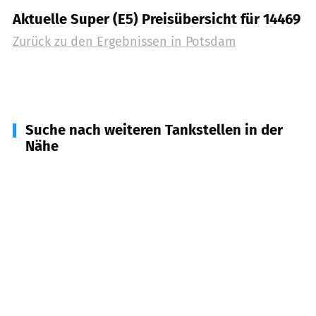
Aktuelle Super (E5) Preisübersicht für 14469
Zurück zu den Ergebnissen in
Potsdam
Suche nach weiteren Tankstellen in der
Nähe
14109
Berlin Wannsee
(
8,0
km Entfernung)
14089
Berlin Gatow
(
9,8
km Entfernung)
14624
Dallgow-Döberitz
(
9,9
km Entfernung)
14542
Werder/ Havel
(
10,8
km Entfernung)
14129
Berlin Nikolassee
(
12,1
km Entfernung)
14548
Schwielowswee
(
12,7
km Entfernung)