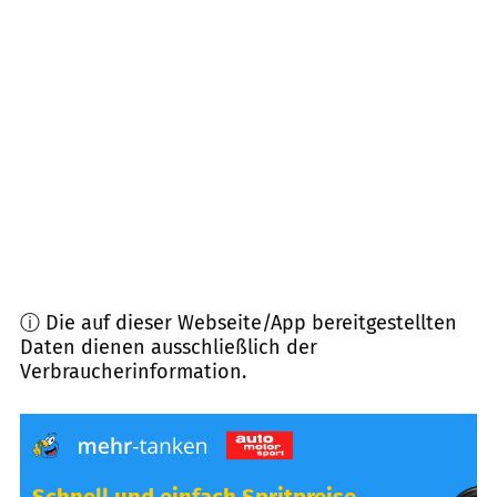
14532
Kleinmachnow
(
13,6
km Entfernung)
13593
Berlin Wilhelmstadt
(
13,7
km Entfernung)
13591
Berlin Staaken
(
14,2
km Entfernung)
14163
Berlin Zehlendorf
(
14,4
km Entfernung)
ⓘ Die auf dieser Webseite/App bereitgestellten
Daten dienen ausschließlich der
Verbraucherinformation.
Schnell und einfach Spritpreise