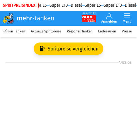
SPRITPREISINDEX
Diesel
Super E5
Super E10
Diesel
Super E5
Super E10
Diesel
powered by
Anmelden
Menü
Wissen Tanken
Aktuelle Spritpreise
Regional Tanken
Ladesäulen
Presse
Spritpreise vergleichen
ANZEIGE