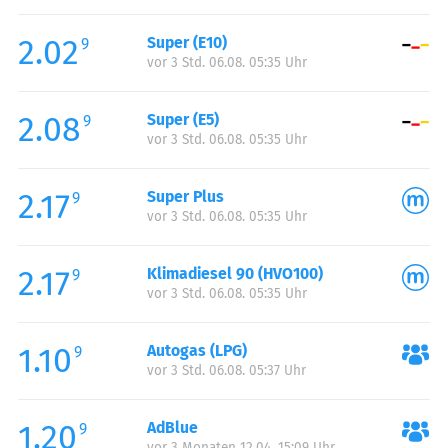
Freitag:
00:00-24:00
2.02
Super (E10)
Samstag:
00:00-24:00
9
vor 3 Std. 06.08. 05:35 Uhr
Sonntag:
00:00-24:00
2.08
Super (E5)
9
vor 3 Std. 06.08. 05:35 Uhr
2.17
Super Plus
9
vor 3 Std. 06.08. 05:35 Uhr
2.17
Klimadiesel 90 (HVO100)
9
vor 3 Std. 06.08. 05:35 Uhr
1.10
Autogas (LPG)
9
vor 3 Std. 06.08. 05:37 Uhr
1.20
AdBlue
9
vor 3 Monaten 12.04. 15:09 Uhr