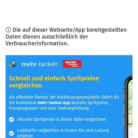
ⓘ Die auf dieser Webseite/App bereitgestellten
Daten dienen ausschließlich der
Verbraucherinformation.
Schnell und einfach Spritpreise
vergleichen
Als offizieller Partner der Markttransparenzstelle liefert dir
die kostenlose
mehr-tanken App
akutelle Spritpreise,
Preisprognosen und eine Tankempfehlung
Aktuelle Spritpreise in deiner Nähe vergleichen
Ladetarife vergleichen & Kosten für eine Ladung
erfahren