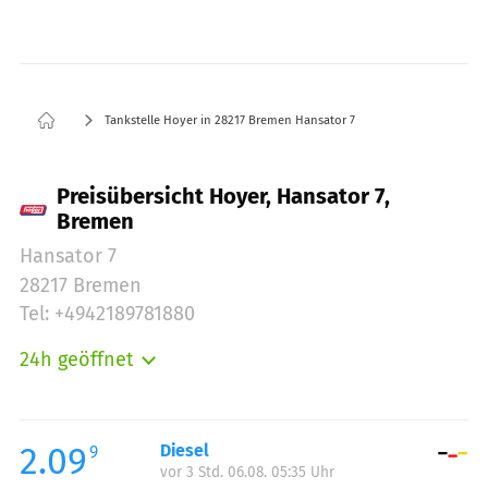
Tankstelle Hoyer in 28217 Bremen Hansator 7
Preisübersicht Hoyer, Hansator 7,
Bremen
Hansator 7
28217 Bremen
Tel: +4942189781880
24h geöffnet
Montag:
00:00-24:00
Dienstag:
00:00-24:00
Mittwoch:
00:00-24:00
2.09
Diesel
9
vor 3 Std. 06.08. 05:35 Uhr
Donnerstag:
00:00-24:00