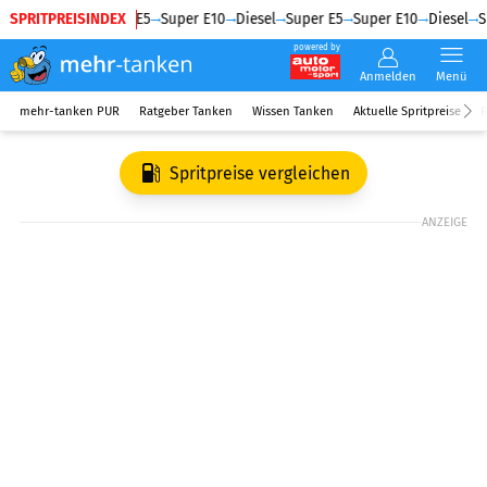
SPRITPREISINDEX
Diesel
Super E5
Super E10
Diesel
Super E5
Super E10
Diesel
Su
powered by
Anmelden
Menü
mehr-tanken PUR
Ratgeber Tanken
Wissen Tanken
Aktuelle Spritpreise
R
Spritpreise vergleichen
ANZEIGE