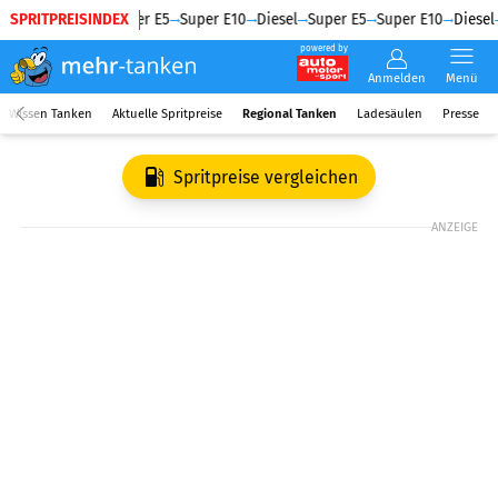
SPRITPREISINDEX
Diesel
Super E5
Super E10
Diesel
Super E5
Super E10
Diesel
powered by
Anmelden
Menü
Wissen Tanken
Aktuelle Spritpreise
Regional Tanken
Ladesäulen
Presse
Spritpreise vergleichen
ANZEIGE