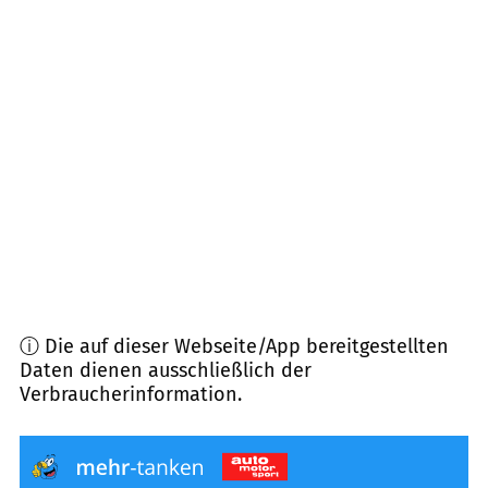
28879
Grasberg
(
13,6
km Entfernung)
27321
Thedinghausen, Emtinghausen
(
15,2
km
Entfernung)
28816
Stuhr
(
15,3
km Entfernung)
27751
Delmenhorst
(
16,6
km Entfernung)
ⓘ Die auf dieser Webseite/App bereitgestellten
Daten dienen ausschließlich der
Verbraucherinformation.