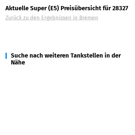
Aktuelle Super (E5) Preisübersicht für 28327
Zurück zu den Ergebnissen in
Bremen
Suche nach weiteren Tankstellen in der
Nähe
28876
Oyten
(
8,8
km Entfernung)
28832
Achim
(
10,0
km Entfernung)
28844
Weyhe
(
10,3
km Entfernung)
28865
Lilienthal
(
10,8
km Entfernung)
27339
Riede
(
11,8
km Entfernung)
28870
Ottersberg
(
13,5
km Entfernung)