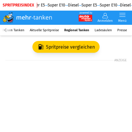
SPRITPREISINDEX
Diesel
Super E5
Super E10
Diesel
Super E5
Super E10
Diesel
powered by
Anmelden
Menü
Wissen Tanken
Aktuelle Spritpreise
Regional Tanken
Ladesäulen
Presse
Spritpreise vergleichen
ANZEIGE