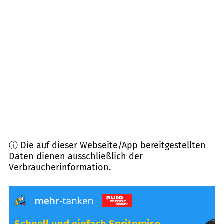
28309
Bremen
(
10,9
km Entfernung)
28329
Bremen
(
11,0
km Entfernung)
27299
Langwedel
(
12,0
km Entfernung)
28207
Bremen
(
12,3
km Entfernung)
ⓘ Die auf dieser Webseite/App bereitgestellten
Daten dienen ausschließlich der
Verbraucherinformation.
Schnell und einfach Spritpreise