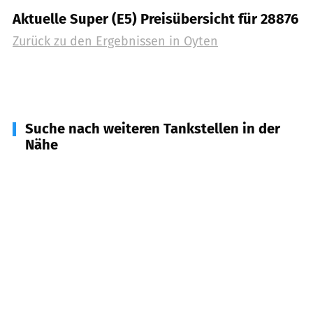
Aktuelle Super (E5) Preisübersicht für 28876
Zurück zu den Ergebnissen in
Oyten
Suche nach weiteren Tankstellen in der
Nähe
28870
Ottersberg
(
5,8
km Entfernung)
28832
Achim
(
5,8
km Entfernung)
28325
Bremen
(
6,7
km Entfernung)
28355
Bremen
(
8,2
km Entfernung)
28307
Bremen
(
8,7
km Entfernung)
28327
Bremen
(
8,8
km Entfernung)