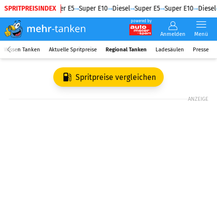
SPRITPREISINDEX
Diesel
Super E5
Super E10
Diesel
Super E5
Super E10
Diesel
powered by
Anmelden
Menü
Wissen Tanken
Aktuelle Spritpreise
Regional Tanken
Ladesäulen
Presse
Spritpreise vergleichen
ANZEIGE