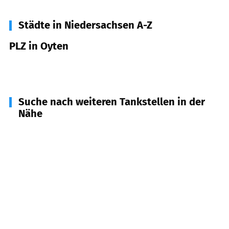
Städte in Niedersachsen A-Z
PLZ in Oyten
28876
Oyten
Suche nach weiteren Tankstellen in der
Nähe
28870
Ottersberg
(
5,8
km Entfernung)
28832
Achim
(
5,8
km Entfernung)
28325
Bremen
(
6,7
km Entfernung)
28355
Bremen
(
8,2
km Entfernung)
28307
Bremen
(
8,7
km Entfernung)
28327
Bremen
(
8,8
km Entfernung)