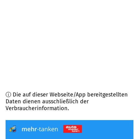
28309
Bremen
(
10,9
km Entfernung)
28329
Bremen
(
11,0
km Entfernung)
27299
Langwedel
(
12,0
km Entfernung)
28207
Bremen
(
12,3
km Entfernung)
ⓘ Die auf dieser Webseite/App bereitgestellten
Daten dienen ausschließlich der
Verbraucherinformation.