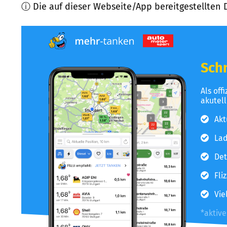
ⓘ Die auf dieser Webseite/App bereitgestellten 
Schn
Als off
akutel
Akt
Lad
Det
Fli
Vie
*aktiv