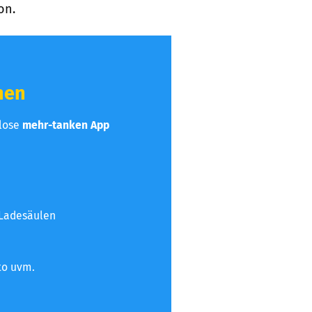
on.
hen
nlose
mehr-tanken App
 Ladesäulen
to uvm.