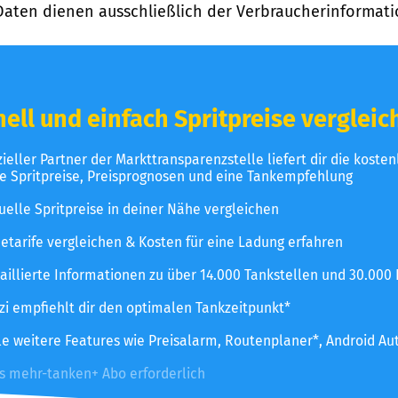
Daten dienen ausschließlich der Verbraucherinformati
ell und einfach Spritpreise vergleic
izieller Partner der Markttransparenzstelle liefert dir die koste
le Spritpreise, Preisprognosen und eine Tankempfehlung
uelle Spritpreise in deiner Nähe vergleichen
etarife vergleichen & Kosten für eine Ladung erfahren
aillierte Informationen zu über 14.000 Tankstellen und 30.000
zzi empfiehlt dir den optimalen Tankzeitpunkt*
le weitere Features wie Preisalarm, Routenplaner*, Android Au
es mehr-tanken+ Abo erforderlich