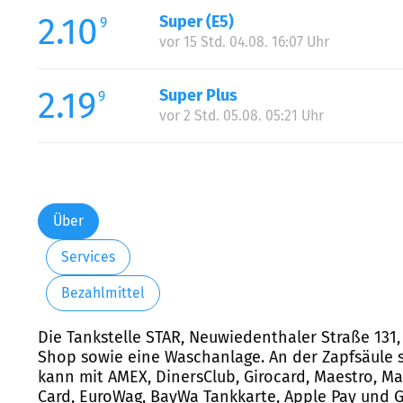
2.10
Super (E5)
9
vor 15 Std. 04.08. 16:07 Uhr
2.19
Super Plus
9
vor 2 Std. 05.08. 05:21 Uhr
Über
Services
Bezahlmittel
Die Tankstelle STAR, Neuwiedenthaler Straße 131, 
Shop sowie eine Waschanlage. An der Zapfsäule st
kann mit AMEX, DinersClub, Girocard, Maestro, Mas
Card, EuroWag, BayWa Tankkarte, Apple Pay und G