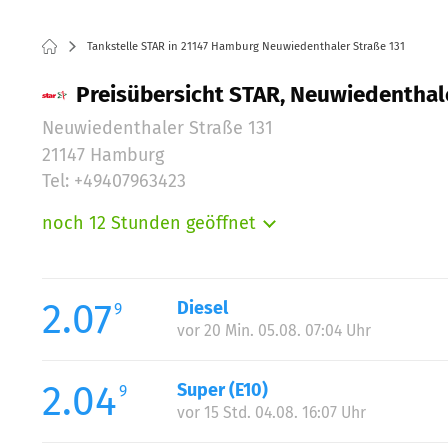
Tankstelle STAR in 21147 Hamburg Neuwiedenthaler Straße 131
Preisübersicht STAR, Neuwiedenthal
Neuwiedenthaler Straße 131
21147 Hamburg
Tel: +49407963423
noch 12 Stunden geöffnet
Montag:
Dienstag:
Mittwoch:
2.07
Diesel
9
Donnerstag:
vor 20 Min. 05.08. 07:04 Uhr
Freitag:
Samstag:
2.04
Super (E10)
9
Sonntag:
vor 15 Std. 04.08. 16:07 Uhr