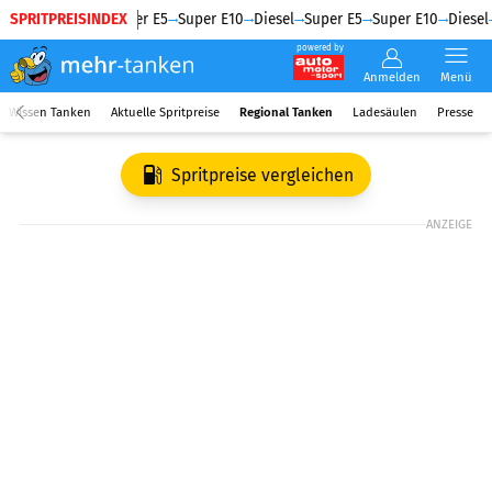
SPRITPREISINDEX
Diesel
Super E5
Super E10
Diesel
Super E5
Super E10
Diesel
powered by
Anmelden
Menü
Wissen Tanken
Aktuelle Spritpreise
Regional Tanken
Ladesäulen
Presse
Spritpreise vergleichen
ANZEIGE