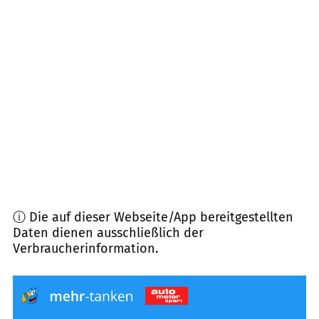
33165
Lichtenau
(
16,5
km Entfernung)
34477
Twistetal
(
16,7
km Entfernung)
33181
Wünnenberg
(
19,0
km Entfernung)
34519
Diemelsee
(
20,5
km Entfernung)
ⓘ Die auf dieser Webseite/App bereitgestellten
Daten dienen ausschließlich der
Verbraucherinformation.