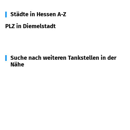
Städte in Hessen A-Z
PLZ in Diemelstadt
34474
Diemelstadt
Suche nach weiteren Tankstellen in der
Nähe
34414
Warburg
(
8,0
km Entfernung)
34471
Volkmarsen
(
10,4
km Entfernung)
34431
Marsberg
(
11,2
km Entfernung)
34454
Bad Arolsen
(
11,8
km Entfernung)
34479
Breuna
(
15,1
km Entfernung)
34439
Willebadessen
(
16,0
km Entfernung)