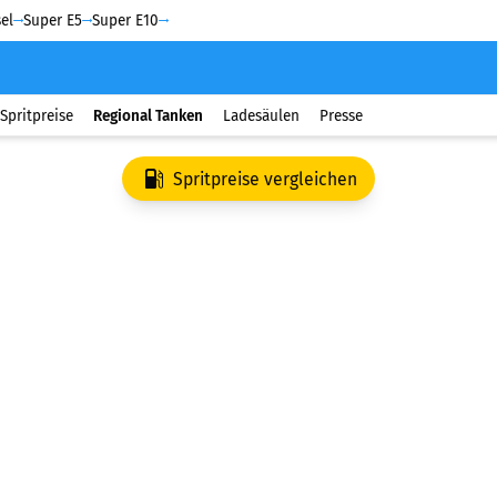
el
Super E5
Super E10
Spritpreise
Regional Tanken
Ladesäulen
Presse
Spritpreise vergleichen