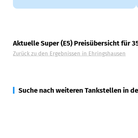
Aktuelle Super (E5) Preisübersicht für 
Zurück zu den Ergebnissen in
Ehringshausen
Suche nach weiteren Tankstellen in d
35764
Sinn
(
4,5
km Entfernung)
35614
Aßlar
(
4,8
km Entfernung)
35756
Mittenaar
(
7,3
km Entfernung)
35638
Leun
(
8,2
km Entfernung)