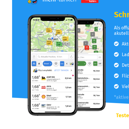
Schn
Als off
akutel
Akt
Lad
Det
Fli
Vie
*aktiv
Teste