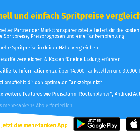
ell und einfach Spritpreise vergleic
izieller Partner der Markttransparenzstelle liefert dir die koste
le Spritpreise, Preisprognosen und eine Tankempfehlung
uelle Spritpreise in deiner Nähe vergleichen
etarife vergleichen & Kosten für eine Ladung erfahren
aillierte Informationen zu über 14.000 Tankstellen und 30.000
zzi empfiehlt dir den optimalen Tankzeitpunkt*
le weitere Features wie Preisalarm, Routenplaner*, Android Au
es mehr-tanken+ Abo erforderlich
 jetzt die mehr-tanken App