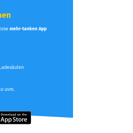
hen
nlose
mehr-tanken App
 Ladesäulen
to uvm.