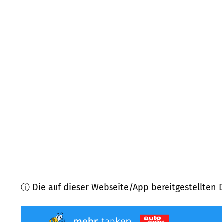
35606
Solms
(
8,3
km Entfernung)
35585
Wetzlar
(
9,0
km Entfernung)
35753
Greifenstein
(
9,0
km Entfernung)
35586
Wetzlar
(
9,0
km Entfernung)
35745
Herborn
(
9,1
km Entfernung)
35576
Wetzlar
(
9,8
km Entfernung)
ⓘ Die auf dieser Webseite/App bereitgestellten 